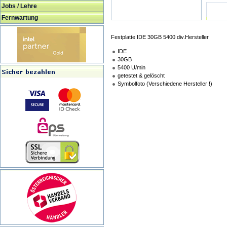
Jobs / Lehre
Fernwartung
Festplatte IDE 30GB 5400 div.Hersteller
IDE
30GB
5400 U/min
getestet & gelöscht
Symbolfoto (Verschiedene Hersteller !)