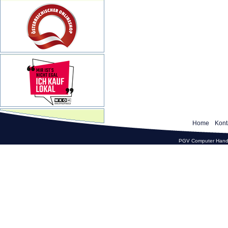
Home
Kont
PGV Computer Hande