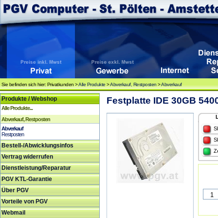
Sie befinden sich hier: Privatkunden >
Alle Produkte
>
Abverkauf, Restposten
>
Abverkauf
Produkte / Webshop
Festplatte IDE 30GB 5400
Alle Produkte...
Abverkauf, Restposten
Abverkauf
S
Restposten
S
Bestell-/Abwicklungsinfos
Z
Vertrag widerrufen
Dienstleistung/Reparatur
PGV KTL-Garantie
Über PGV
Vorteile von PGV
Webmail