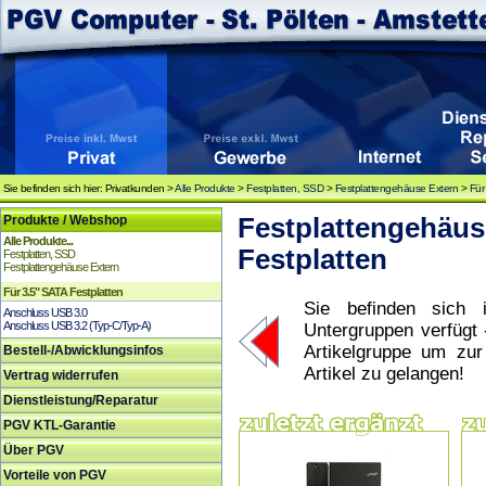
Sie befinden sich hier: Privatkunden >
Alle Produkte
>
Festplatten, SSD
>
Festplattengehäuse Extern
>
Für
Produkte / Webshop
Festplattengehäuse
Alle Produkte...
Festplatten
Festplatten, SSD
Festplattengehäuse Extern
Für 3.5" SATA Festplatten
Sie befinden sich i
Anschluss USB 3.0
Anschluss USB 3.2 (Typ-C/Typ-A)
Untergruppen verfügt 
Artikelgruppe um zu
Bestell-/Abwicklungsinfos
Artikel zu gelangen!
Vertrag widerrufen
Dienstleistung/Reparatur
PGV KTL-Garantie
Über PGV
Vorteile von PGV