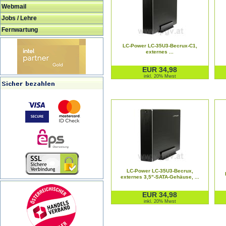
Webmail
Jobs / Lehre
Fernwartung
LC-Power LC-35U3-Becrux-C1,
externes ...
EUR 34,98
inkl. 20% Mwst
LC-Power LC-35U3-Becrux,
externes 3,5"-SATA-Gehäuse, ...
EUR 34,98
inkl. 20% Mwst