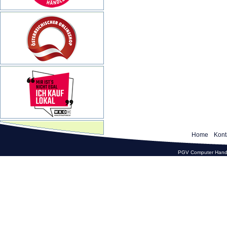
Home
Kont
PGV Computer Hande