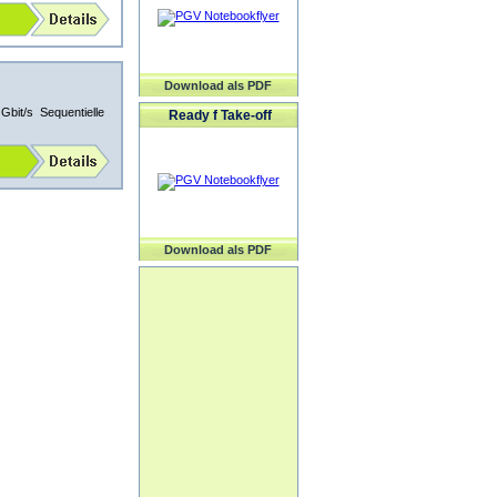
Download als PDF
bit/s Sequentielle
Ready f Take-off
Download als PDF