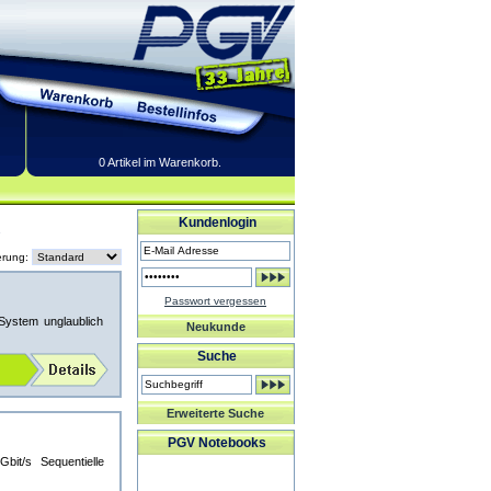
0 Artikel im Warenkorb.
A
Kundenlogin
erung:
Passwort vergessen
System unglaublich
Neukunde
Suche
Erweiterte Suche
PGV Notebooks
it/s Sequentielle