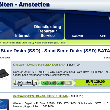
Kontakt
AGB
en, SSD
>
Solid State Disks (SSD)
>
Solid State Disks (SSD) SATA
 State Disks (SSD) - Solid State Disks (SSD) SAT
ur Auswahl
Sorti
Kingston A400 Solid State Disk 480GB SATA
(SSD54700)
Kingston A400 SSD 480GB SATA Kingstons Solid-State-Drive A400 fährt Ihr 
schnell hoch, verbessert seine Reaktionszeiten ...
EUR 129,00
inkl. 20% Mwst
Western Digital WD Blue SA510 SSD 1TB SATA
(SSD63026)
Western Digital WD Blue SA510 SSD 1TB SATA Schnittstelle: SATA III 6 Gb
Lesevorgänge mit bis zu 560 MB/s ...