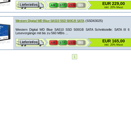
EUR 229,00
inkl. 20% Mwst
Western Digital WD Blue SA510 SSD 500GB SATA
(SSD63025)
Western Digital WD Blue SA510 SSD 500GB SATA Schnittstelle: SATA III 6 G
Lesevorgänge mit bis zu 560 MB/s ...
EUR 165,00
inkl. 20% Mwst
1