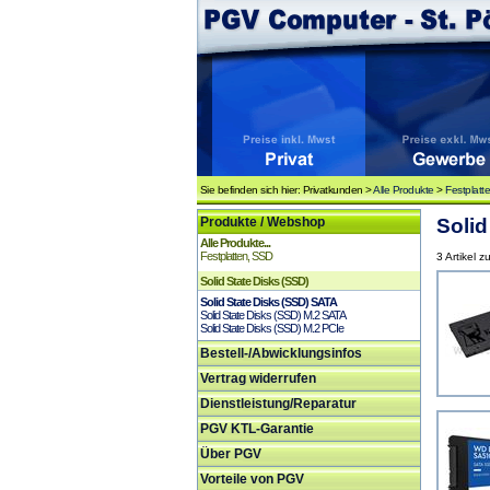
Sie befinden sich hier: Privatkunden >
Alle Produkte
>
Festplatt
Produkte / Webshop
Solid
Alle Produkte...
Festplatten, SSD
3 Artikel z
Solid State Disks (SSD)
Solid State Disks (SSD) SATA
Solid State Disks (SSD) M.2 SATA
Solid State Disks (SSD) M.2 PCIe
Bestell-/Abwicklungsinfos
Vertrag widerrufen
Dienstleistung/Reparatur
PGV KTL-Garantie
Über PGV
Vorteile von PGV