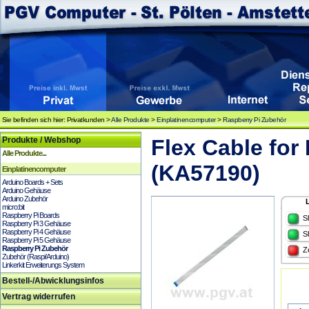
Sie befinden sich hier: Privatkunden >
Alle Produkte
>
Einplatinencomputer
>
Raspberry Pi Zubehör
Produkte / Webshop
Flex Cable for
Alle Produkte...
(KA57190)
Einplatinencomputer
Arduino Boards + Sets
Arduino Gehäuse
Arduino Zubehör
micro:bit
Raspberry Pi Boards
S
Raspberry Pi 3 Gehäuse
Raspberry Pi 4 Gehäuse
S
Raspberry Pi 5 Gehäuse
Raspberry Pi Zubehör
Z
Zubehör (Raspi/Arduino)
Linkerkit Erweiterungs System
Bestell-/Abwicklungsinfos
Vertrag widerrufen