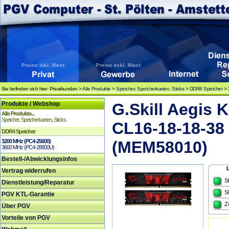
Sie befinden sich hier: Privatkunden >
Alle Produkte
>
Speicher, Speicherkarten, Sticks
>
DDR4 Speicher
>
Produkte / Webshop
G.Skill Aegis
Alle Produkte...
Speicher, Speicherkarten, Sticks
CL16-18-18-38
DDR4 Speicher
3200 MHz (PC4-25600)
(MEM58010)
3600 MHz (PC4-28800U)
Bestell-/Abwicklungsinfos
Vertrag widerrufen
S
Dienstleistung/Reparatur
S
PGV KTL-Garantie
Z
Über PGV
Vorteile von PGV