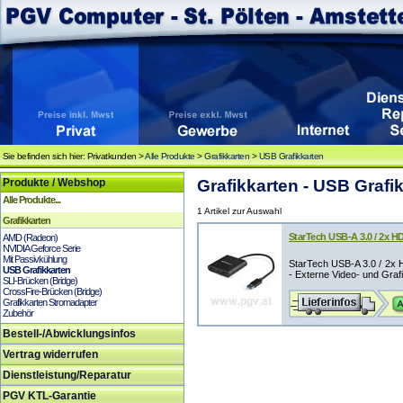
Sie befinden sich hier: Privatkunden >
Alle Produkte
>
Grafikkarten
>
USB Grafikkarten
Produkte / Webshop
Grafikkarten - USB Grafi
Alle Produkte...
1 Artikel zur Auswahl
Grafikkarten
StarTech USB-A 3.0 / 2x H
AMD (Radeon)
NVIDIA Geforce Serie
Mit Passivkühlung
StarTech USB-A 3.0 / 2x 
USB Grafikkarten
- Externe Video- und Grafi
SLI-Brücken (Bridge)
CrossFire-Brücken (Bridge)
Grafikkarten Stromadapter
Zubehör
Bestell-/Abwicklungsinfos
Vertrag widerrufen
Dienstleistung/Reparatur
PGV KTL-Garantie