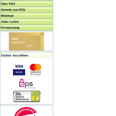
Über PGV
Vorteile von PGV
Webmail
Jobs / Lehre
Fernwartung