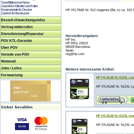
Toner/Bildtrommel Xerox
Zweckform Etiketten und Folien
Ersatznetzteile für Drucker
HP 3YL78AE Nr. 912 magenta (Bis zu ca. 315 S
Zubehör für Bondrucker
Bestell-/Abwicklungsinfos
Vertrag widerrufen
Dienstleistung/Reparatur
Herstellerangaben:
HP Inc.
PGV KTL-Garantie
HP REG 23010
08028 Barcelona
Über PGV
Spain
reg@hp.com
Vorteile von PGV
Webmail
Jobs / Lehre
Weitere interessante Artikel:
Fernwartung
HP 3YL81AE Nr. 912XL cyan
HP 3YL81AE Nr. 912XL cya
HP 3YL82AE Nr. 912XL mage
HP 3YL82AE Nr. 912XL mag