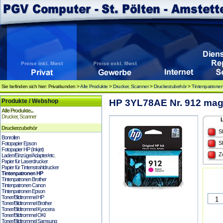
Sie befinden sich hier: Privatkunden >
Alle Produkte
>
Drucker, Scanner
>
Druckerzubehör
>
Tintenpatrone
Produkte / Webshop
HP 3YL78AE Nr. 912 magen
Alle Produkte...
Drucker, Scanner
Druckerzubehör
S
Bonrollen
S
Fotopapier Epson
Fotopapier HP (Inkjet)
Z
Laden/Einzüge/Adapter/etc.
Papier für Laserdrucker
Papier für Tintenstrahldrucker
Tintenpatronen HP
Tintenpatronen Brother
Tintenpatronen Canon
Tintenpatronen Epson
Toner/Bildtrommel HP
Toner/Bildtrommel Brother
Toner/Bildtrommel Kyocera
Toner/Bildtrommel OKI
Toner/Bildtrommel Samsung