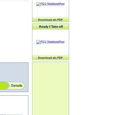
Download als PDF
Ready f Take-off
Download als PDF