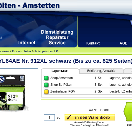
Kontakt
AGB
Scanner
>
Druckerzubehör
>
Tintenpatronen HP
L84AE Nr. 912XL schwarz (Bis zu ca. 825 Seiten)
Lagerstatus
Erklärung, Aktualität
L
Shop Amstetten
1
Stk
lagernd, abholbe
Shop St. Pölten
3
Stk
lagernd, abholbe
Zentrallager PGV
2
Stk
bestellt, LZ erf
Art.Nr. TI56896
Stk
Auswahl "Abholung" oder
zuz
"Versand" erfolgt bei Checkout!