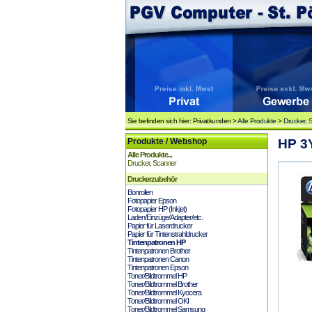
Sie befinden sich hier: Privatkunden >
Alle Produkte
>
Drucker, 
Produkte / Webshop
HP 3Y
Alle Produkte...
Drucker, Scanner
Druckerzubehör
Bonrollen
Fotopapier Epson
Fotopapier HP (Inkjet)
Laden/Einzüge/Adapter/etc.
Papier für Laserdrucker
Papier für Tintenstrahldrucker
Tintenpatronen HP
Tintenpatronen Brother
Tintenpatronen Canon
Tintenpatronen Epson
Toner/Bildtrommel HP
Toner/Bildtrommel Brother
Toner/Bildtrommel Kyocera
Toner/Bildtrommel OKI
Toner/Bildtrommel Samsung