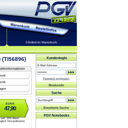
0 Artikel im Warenkorb.
 (TI56896)
Kundenlogin
ieferinformationen
reit
Passwort vergessen
reit
Neukunde
ragen
Suche
EURO
47,90
Erweiterte Suche
PGV Notebooks
inkl. 20% Mwst
üglich Versandkosten