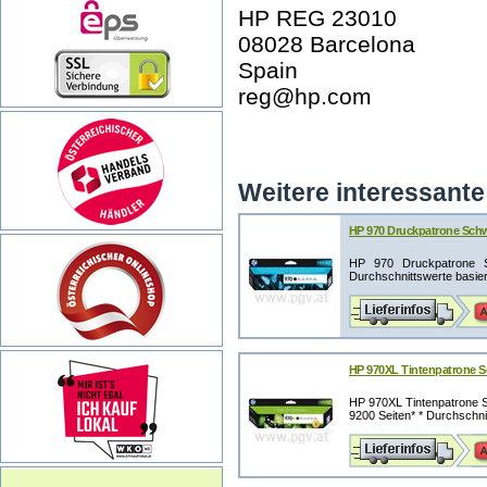
HP REG 23010
08028 Barcelona
Spain
reg@hp.com
Weitere interessante 
HP 970 Druckpatrone Sch
HP 970 Druckpatrone S
Durchschnittswerte basier
HP 970XL Tintenpatrone S
HP 970XL Tintenpatrone S
9200 Seiten* * Durchschnit