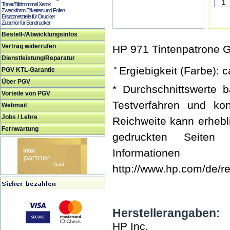
Toner/Bildtrommel Xerox
Zweckform Etiketten und Folien
Ersatznetzteile für Drucker
Zubehör für Bondrucker
Bestell-/Abwicklungsinfos
Vertrag widerrufen
HP 971 Tintenpatrone 
Dienstleistung/Reparatur
Ergiebigkeit (Farbe): c
PGV KTL-Garantie
Über PGV
* Durchschnittswerte 
Vorteile von PGV
Testverfahren und kon
Webmail
Jobs / Lehre
Reichweite kann erhebl
Fernwartung
gedruckten Seiten
Information
http://www.hp.com/de/r
Herstellerangaben:
HP Inc.