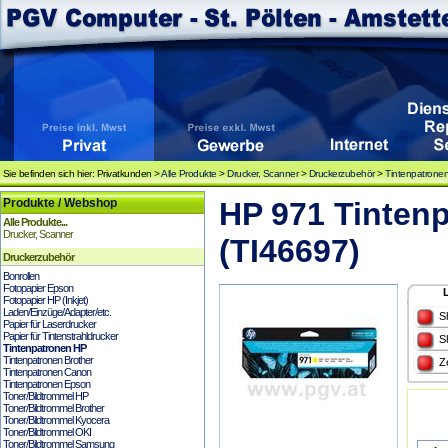
Sie befinden sich hier: Privatkunden >
Alle Produkte
>
Drucker, Scanner
>
Druckerzubehör
>
Tintenpatrone
Produkte / Webshop
HP 971 Tinten
Alle Produkte...
Drucker, Scanner
(TI46697)
Druckerzubehör
Bonrollen
Fotopapier Epson
Fotopapier HP (Inkjet)
Laden/Einzüge/Adapter/etc.
S
Papier für Laserdrucker
Papier für Tintenstrahldrucker
S
Tintenpatronen HP
Tintenpatronen Brother
Z
Tintenpatronen Canon
Tintenpatronen Epson
Toner/Bildtrommel HP
Toner/Bildtrommel Brother
Toner/Bildtrommel Kyocera
Toner/Bildtrommel OKI
Toner/Bildtrommel Samsung