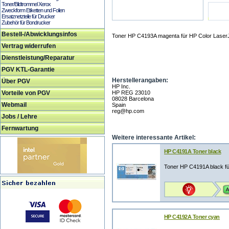
Toner/Bildtrommel Xerox
Zweckform Etiketten und Folien
Ersatznetzteile für Drucker
Zubehör für Bondrucker
Bestell-/Abwicklungsinfos
Toner HP C4193A magenta für HP Color Laser
Vertrag widerrufen
Dienstleistung/Reparatur
PGV KTL-Garantie
Herstellerangaben:
Über PGV
HP Inc.
Vorteile von PGV
HP REG 23010
08028 Barcelona
Webmail
Spain
reg@hp.com
Jobs / Lehre
Fernwartung
Weitere interessante Artikel:
HP C4191A Toner black
Toner HP C4191A black fü
HP C4192A Toner cyan