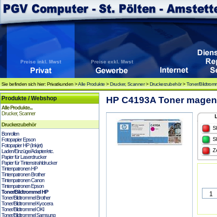
Sie befinden sich hier: Privatkunden >
Alle Produkte
>
Drucker, Scanner
>
Druckerzubehör
>
Toner/Bildtrom
Produkte / Webshop
HP C4193A Toner magen
Alle Produkte...
Drucker, Scanner
Druckerzubehör
S
Bonrollen
S
Fotopapier Epson
Fotopapier HP (Inkjet)
Z
Laden/Einzüge/Adapter/etc.
Papier für Laserdrucker
Papier für Tintenstrahldrucker
Tintenpatronen HP
Tintenpatronen Brother
Tintenpatronen Canon
Tintenpatronen Epson
Toner/Bildtrommel HP
Toner/Bildtrommel Brother
Toner/Bildtrommel Kyocera
Toner/Bildtrommel OKI
Toner/Bildtrommel Samsung