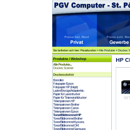
Sie befinden sich hier: Privatkunden >
Alle Produkte
>
Drucker, 
Produkte / Webshop
HP C
Alle Produkte...
Drucker, Scanner
Druckerzubehör
Bonrollen
Fotopapier Epson
Fotopapier HP (Inkjet)
Laden/Einzüge/Adapter/etc.
Papier für Laserdrucker
Papier für Tintenstrahldrucker
Tintenpatronen HP
Tintenpatronen Brother
Tintenpatronen Canon
Tintenpatronen Epson
Toner/Bildtrommel HP
Toner/Bildtrommel Brother
Toner/Bildtrommel Kyocera
Toner/Bildtrommel OKI
Toner/Bildtrommel Samsung