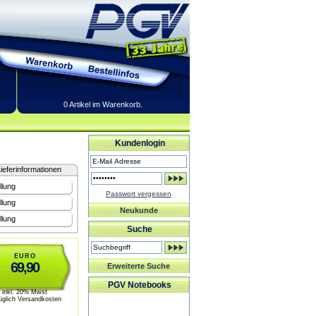
0 Artikel im Warenkorb.
Kundenlogin
ieferinformationen
llung
Passwort vergessen
llung
Neukunde
llung
Suche
EURO
69,90
Erweiterte Suche
PGV Notebooks
inkl. 20% Mwst
üglich Versandkosten