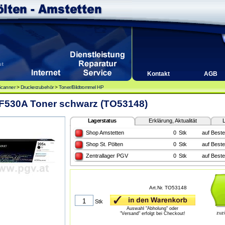
Kontakt
AGB
Scanner
>
Druckerzubehör
>
Toner/Bildtrommel HP
F530A Toner schwarz (TO53148)
Lagerstatus
Erklärung, Aktualität
L
Shop Amstetten
0
Stk
auf Beste
Shop St. Pölten
0
Stk
auf Beste
Zentrallager PGV
0
Stk
auf Beste
Art.Nr. TO53148
Stk
Auswahl "Abholung" oder
zuz
"Versand" erfolgt bei Checkout!