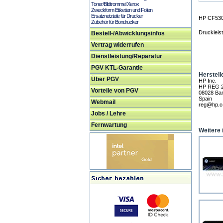
Toner/Bildtrommel Xerox
Zweckform Etiketten und Folien
Ersatznetzteile für Drucker
HP CF530
Zubehör für Bondrucker
Druckleis
Bestell-/Abwicklungsinfos
Vertrag widerrufen
Dienstleistung/Reparatur
PGV KTL-Garantie
Herstell
Über PGV
HP Inc.
HP REG 
Vorteile von PGV
08028 Bar
Spain
Webmail
reg@hp.
Jobs / Lehre
Fernwartung
Weitere 