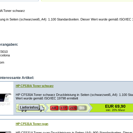
A Toner schwarz
tung in Seiten (schwarzweiß, A4): 1.100 Standardseiten. Dieser Wert wurde gemäß ISO/IEC 1
erangaben:
23010
celona
com
interessante Artikel:
HP CF530A Toner schwarz
HP CF530A Toner schwarz Druckleistung in Seiten (schwarzweiß, A4): 1.100 Sta
Wert wurde gemäß ISO/IEC 19798 ermittelt
EUR 69,90
inkl. 20% Mwst
HP CF531A Toner cyan
HP CF531A Toner cyan Druckleistung in Seiten (A4): 900 Standardseiten. Dies