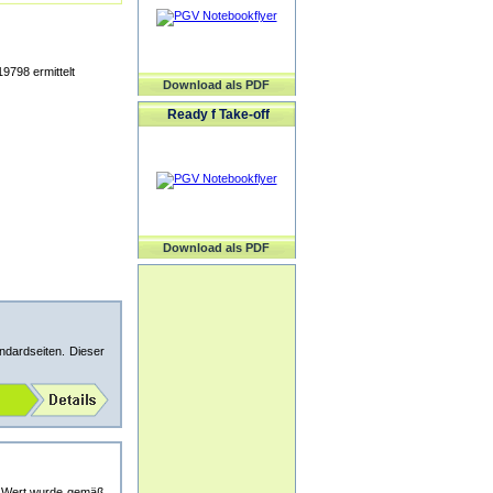
9798 ermittelt
Download als PDF
Ready f Take-off
Download als PDF
ndardseiten. Dieser
er Wert wurde gemäß