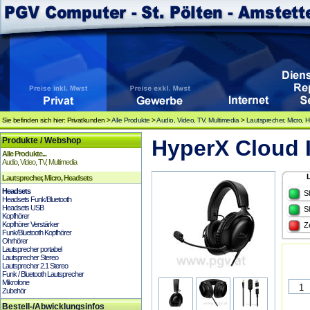
Sie befinden sich hier: Privatkunden >
Alle Produkte
>
Audio, Video, TV, Multimedia
>
Lautsprecher, Micro, 
Produkte / Webshop
HyperX Cloud I
Alle Produkte...
Audio, Video, TV, Multimedia
Lautsprecher, Micro, Headsets
Headsets
S
Headsets Funk/Bluetooth
Headsets USB
S
Kopfhörer
Kopfhörer Verstärker
Z
Funk/Bluetooth Kopfhörer
Ohrhörer
Lautsprecher portabel
Lautsprecher Stereo
Lautsprecher 2.1 Stereo
Funk / Bluetooth Lautsprecher
Mikrofone
Zubehör
Bestell-/Abwicklungsinfos