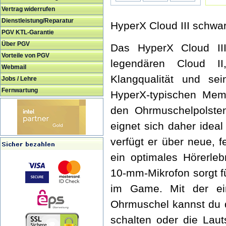
Vertrag widerrufen
Dienstleistung/Reparatur
HyperX Cloud III schwa
PGV KTL-Garantie
Über PGV
Das HyperX Cloud III
Vorteile von PGV
legendären Cloud I
Webmail
Klangqualität und sei
Jobs / Lehre
Fernwartung
HyperX-typischen Mem
den Ohrmuschelpolste
eignet sich daher idea
verfügt er über neue, 
ein optimales Hörerleb
10-mm-Mikrofon sorgt fü
im Game. Mit der ei
Ohrmuschel kannst du d
schalten oder die Lau