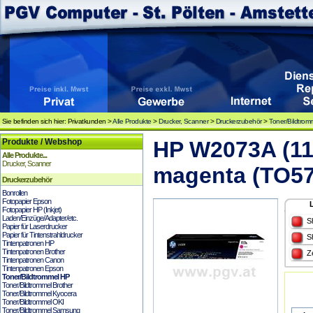
Sie befinden sich hier: Privatkunden >
Alle Produkte
>
Drucker, Scanner
>
Druckerzubehör
>
Toner/Bildtrom
Produkte / Webshop
HP W2073A (117
Alle Produkte...
Drucker, Scanner
magenta (TO57
Druckerzubehör
Bonrollen
Fotopapier Epson
Fotopapier HP (Inkjet)
Laden/Einzüge/Adapter/etc.
S
Papier für Laserdrucker
Papier für Tintenstrahldrucker
S
Tintenpatronen HP
Tintenpatronen Brother
Z
Tintenpatronen Canon
Tintenpatronen Epson
Toner/Bildtrommel HP
Toner/Bildtrommel Brother
Toner/Bildtrommel Kyocera
Toner/Bildtrommel OKI
Toner/Bildtrommel Samsung