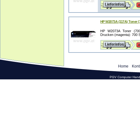
HP W2073A (117A) Toner (
HP W2073A Toner (700 Se
Drucken (magenta): 700 St
Home
Kont
PGV Computer Hande