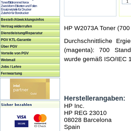
Toner/Bildtrommel Xerox
Zweckform Etiketten und Folien
Ersatznetzteile für Drucker
Zubehör für Bondrucker
Bestell-/Abwicklungsinfos
Vertrag widerrufen
HP W2073A Toner (700 
Dienstleistung/Reparatur
Durchschnittliche Ergi
PGV KTL-Garantie
Über PGV
(magenta): 700 Standa
Vorteile von PGV
wurde gemäß ISO/IEC 19
Webmail
Jobs / Lehre
Fernwartung
Herstellerangaben:
HP Inc.
HP REG 23010
08028 Barcelona
Spain