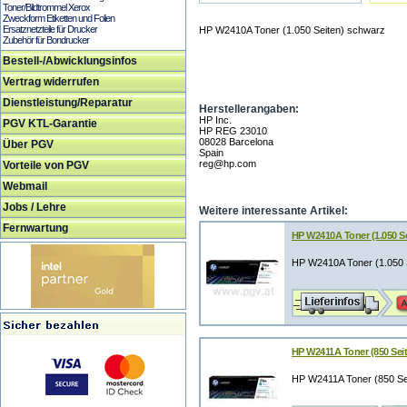
Toner/Bildtrommel Xerox
Zweckform Etiketten und Folien
Ersatznetzteile für Drucker
HP W2410A Toner (1.050 Seiten) schwarz
Zubehör für Bondrucker
Bestell-/Abwicklungsinfos
Vertrag widerrufen
Dienstleistung/Reparatur
Herstellerangaben:
HP Inc.
PGV KTL-Garantie
HP REG 23010
08028 Barcelona
Über PGV
Spain
reg@hp.com
Vorteile von PGV
Webmail
Jobs / Lehre
Weitere interessante Artikel:
Fernwartung
HP W2410A Toner (1.050 S
HP W2410A Toner (1.050 
HP W2411A Toner (850 Sei
HP W2411A Toner (850 Se