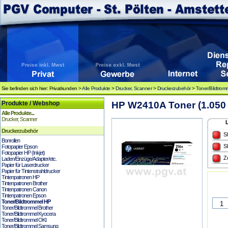
Sie befinden sich hier: Privatkunden >
Alle Produkte
>
Drucker, Scanner
>
Druckerzubehör
>
Toner/Bildtrom
Produkte / Webshop
HP W2410A Toner (1.050 
Alle Produkte...
Drucker, Scanner
Druckerzubehör
S
Bonrollen
S
Fotopapier Epson
Fotopapier HP (Inkjet)
Z
Laden/Einzüge/Adapter/etc.
Papier für Laserdrucker
Papier für Tintenstrahldrucker
Tintenpatronen HP
Tintenpatronen Brother
Tintenpatronen Canon
Tintenpatronen Epson
Toner/Bildtrommel HP
Toner/Bildtrommel Brother
Toner/Bildtrommel Kyocera
Toner/Bildtrommel OKI
Toner/Bildtrommel Samsung