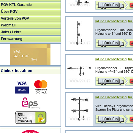
PGV KTL-Garantie
Über PGV
Vorteile von PGV
InLine Tischhalterung, für
Webmail
Ergonomische Dual-Monito
Jobs / Lehre
Neigung ±45° und 360° Dre
Fernwartung
InLine Tischhalterung, für
Ergonomischer 3-Display-
Neigung +/-45° und 360° Dr
InLine Tischhalterung, für
Vier Displays ergonomisc
Sparen Sie Platz und schaf