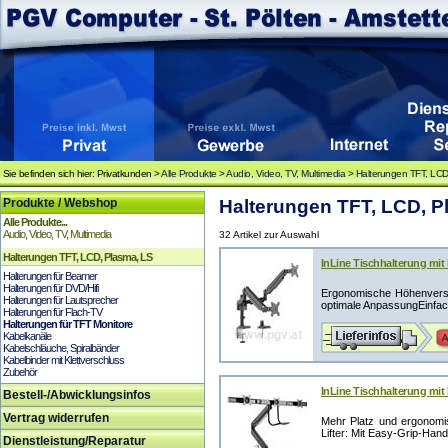
Sie befinden sich hier: Privatkunden >
Alle Produkte
>
Audio, Video, TV, Multimedia
>
Halterungen TFT, LCD
Produkte / Webshop
Halterungen TFT, LCD, Pl
Alle Produkte...
Audio, Video, TV, Multimedia
32 Artikel zur Auswahl
Halterungen TFT, LCD, Plasma, LS
InLine Tischhalterung mit L
Halterungen für Beamer
Halterungen für DVD/Hifi
Ergonomische Höhenverst
Halterungen für Lautsprecher
optimale AnpassungEinfac
Halterungen für Flach-TV
Halterungen für TFT Monitore
Kabelkanäle
Kabelschläuche, Spiralbänder
Kabelbinder mit Klettverschluss
Zubehör
InLine Tischhalterung mit 
Bestell-/Abwicklungsinfos
Vertrag widerrufen
Mehr Platz und ergonomis
Lifter: Mit Easy-Grip-Handg
Dienstleistung/Reparatur