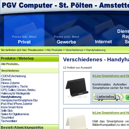
Sie befinden sich hier: Privatkunden >
Alle Produkte
>
Verschiedenes
>
Handyhalterung
Produkte / Webshop
Verschiedenes - Handyh
Alle Produkte...
12 Artikel zur Auswahl
Verschiedenes
InLine Smartphone und Han
CD/DVD Archivierung
Diverses
Fitness Zubehör
Komfortables Aufstelle
Gamingstühle u. Tische
Smartphone sicher für frei
GPS, Galileo, Glonass, Beidou
Halterung für Mediageräte
Handyhalterung
Handytaschen/Smartphone Etui
iPod / iPad / iPhone Zubehör
InLine Smart Home
Selfie Stick
InLine Smartphone und Han
Stative für Digitalkameras
Tesa Artikel
Tischventilator
Hält das Smartphone ver
BilderKompatibel zu den m
Bestell-/Abwicklungsinfos