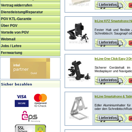
Vertrag widerrufen
Dienstleistung/Reparatur
PGV KTL-Garantie
InLine KFZ Smartphone Hal
Über PGV
Fester Halt und flexibl
Vorteile von PGV
Schreibtisch: Saugnapf od
Webmail
Jobs / Lehre
Fernwartung
InLine One Click Easy 3 Dr
Sicherer Gerätehalt im
Mediaplayer und Navigation
InLine Smartphone & Tablet
Edler Aluminiumhalter fü
oder den SchreibtischRuts