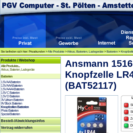
Sie befinden sich hier: Privatkunden >
Alle Produkte
>
Akkus, Batterien, Ladegeräte
>
Batterien
>
Knopfzell
Produkte / Webshop
Ansmann 1516-0
Alle Produkte...
Akkus, Batterien, Ladegeräte
Knopfzelle LR4
Batterien
1.5V AA Batterien
(BAT52117)
1.5V AAA Batterien
1.5V AAAA Batterien
1.5V C Batterien
1.5V D Batterien
3V Lithium Batterien
9V Block Batterien
S
Knopfzellen Batterien
Photo Batterien
S
Spezial Batterien
Z
Bestell-/Abwicklungsinfos
D
Vertrag widerrufen