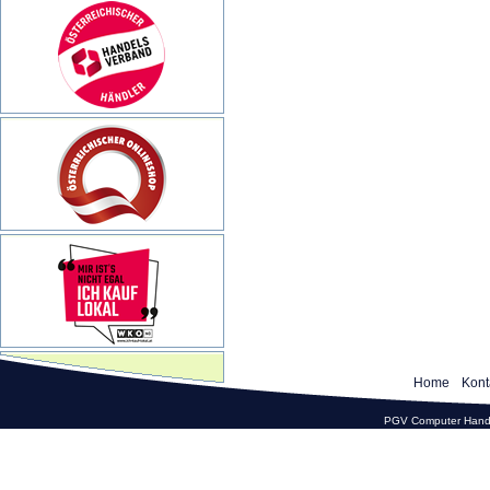
Home
Kont
PGV Computer Hande