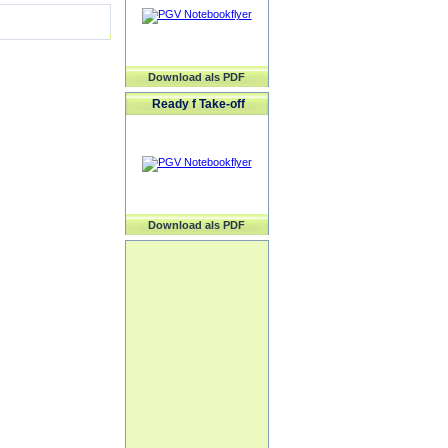
Download als PDF
Ready f Take-off
Download als PDF