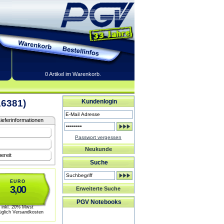
0 Artikel im Warenkorb.
A6381)
Kundenlogin
ieferinformationen
Passwort vergessen
Neukunde
ereit
Suche
EURO
3,00
Erweiterte Suche
PGV Notebooks
inkl. 20% Mwst
üglich Versandkosten