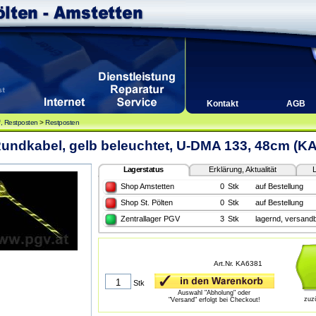
Kontakt
AGB
, Restposten
>
Restposten
undkabel, gelb beleuchtet, U-DMA 133, 48cm (K
Lagerstatus
Erklärung, Aktualität
L
Shop Amstetten
0
Stk
auf Bestellung
Shop St. Pölten
0
Stk
auf Bestellung
Zentrallager PGV
3
Stk
lagernd, versandb
Art.Nr. KA6381
Stk
Auswahl "Abholung" oder
zuz
"Versand" erfolgt bei Checkout!