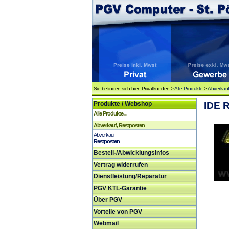
Sie befinden sich hier: Privatkunden >
Alle Produkte
>
Abverkauf
Produkte / Webshop
IDE R
Alle Produkte...
Abverkauf, Restposten
Abverkauf
Restposten
Bestell-/Abwicklungsinfos
Vertrag widerrufen
Dienstleistung/Reparatur
PGV KTL-Garantie
Über PGV
Vorteile von PGV
Webmail