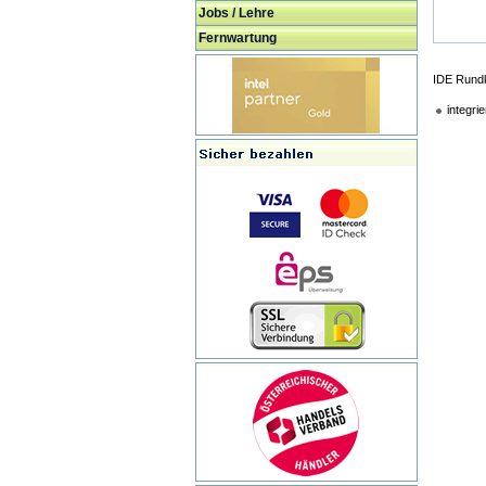
Jobs / Lehre
Fernwartung
IDE Rundk
integri