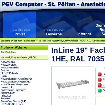
Sie befinden sich hier: Privatkunden >
Alle Produkte
>
Netzwerk, Kommunikation, WLAN
>
19" Schrankzub
Produkte / Webshop
InLine 19" Fa
Alle Produkte...
1HE, RAL 7035,
Netzwerk, Kommunikation, WLAN
Netzwerkkabel
Netzwerkkarten
Netzwerkinstallation
Switches
SFP / SFP+ Module
S
Router
Network Storage (NAS) ohne HD
S
Network Storage (NAS) inkl. HD
WLAN Wireless Komponenten
Z
Haustechnik
Konverter und Transceiver
D
Modems, ISDN
Printserver
Powerline
Power Over Ethernet (PoE)
RS-232/422/485 Server