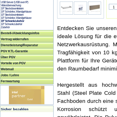
USB Server (USB over IP)
Videoüberwachung
19" Steckdosenleisten
19" Schränke, Wandgehäuse
10" Steckdosenleisten
10" Schränke, Wandgehäuse
19" Schrankzubehör
10" Schrankzubehör
Entdecken Sie unseren 
Zubehör
Bestell-/Abwicklungsinfos
ideale Lösung für die e
Vertrag widerrufen
Netzwerkausrüstung. M
Dienstleistung/Reparatur
PGV KTL-Garantie
Tragfähigkeit von 10 k
Über PGV
Plattform für Ihre Ger
Vorteile von PGV
den Raumbedarf minimie
Webmail
Jobs / Lehre
Fernwartung
Hergestellt aus hoch
Stahl (Steel Plate Col
Fachboden durch eine s
Korrosion schützt 