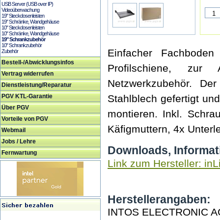
USB Server (USB over IP)
Videoüberwachung
19" Steckdosenleisten
19" Schränke, Wandgehäuse
10" Steckdosenleisten
10" Schränke, Wandgehäuse
19" Schrankzubehör
10" Schrankzubehör
Einfacher Fachboden
Zubehör
Bestell-/Abwicklungsinfos
Profilschiene, zu
Vertrag widerrufen
Netzwerkzubehör. De
Dienstleistung/Reparatur
PGV KTL-Garantie
Stahlblech gefertigt und
Über PGV
montieren. Inkl. Schr
Vorteile von PGV
Käfigmuttern, 4x Unter
Webmail
Jobs / Lehre
Downloads, Informat
Fernwartung
Link zum Hersteller: inL
Herstellerangaben:
INTOS ELECTRONIC A