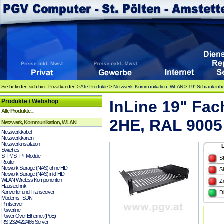
Sie befinden sich hier: Privatkunden >
Alle Produkte
>
Netzwerk, Kommunikation, WLAN
>
19" Schrankzub
Produkte / Webshop
InLine 19" Fa
Alle Produkte...
2HE, RAL 9005
Netzwerk, Kommunikation, WLAN
Netzwerkkabel
Netzwerkkarten
Netzwerkinstallation
Switches
SFP / SFP+ Module
S
Router
Network Storage (NAS) ohne HD
S
Network Storage (NAS) inkl. HD
WLAN Wireless Komponenten
Z
Haustechnik
Konverter und Transceiver
D
Modems, ISDN
Printserver
Powerline
Power Over Ethernet (PoE)
RS-232/422/485 Server