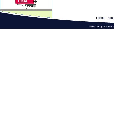
Home
Kont
PGV Computer Hande