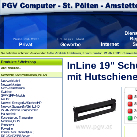
Sie befinden sich hier: Privatkunden >
Alle Produkte
>
Netzwerk, Kommunikation, WLAN
>
19" Schrankzub
Produkte / Webshop
InLine 19" Sch
Alle Produkte...
mit Hutschiene
Netzwerk, Kommunikation, WLAN
Netzwerkkabel
Netzwerkkarten
Netzwerkinstallation
Switches
SFP / SFP+ Module
S
Router
Network Storage (NAS) ohne HD
S
Network Storage (NAS) inkl. HD
WLAN Wireless Komponenten
Z
Haustechnik
Konverter und Transceiver
D
Modems, ISDN
Printserver
Powerline
Power Over Ethernet (PoE)
RS-232/422/485 Server