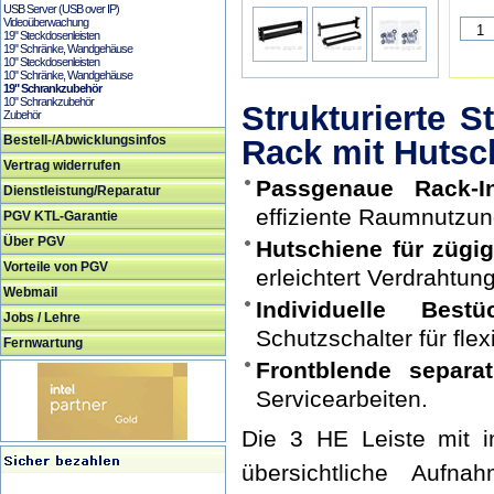
USB Server (USB over IP)
Videoüberwachung
19" Steckdosenleisten
19" Schränke, Wandgehäuse
10" Steckdosenleisten
10" Schränke, Wandgehäuse
19" Schrankzubehör
10" Schrankzubehör
Strukturierte S
Zubehör
Bestell-/Abwicklungsinfos
Rack mit Hutsc
Vertrag widerrufen
Passgenaue Rack-In
Dienstleistung/Reparatur
effiziente Raumnutzun
PGV KTL-Garantie
Über PGV
Hutschiene für zügige
Vorteile von PGV
erleichtert Verdrahtung
Webmail
Individuelle Best
Jobs / Lehre
Schutzschalter für flex
Fernwartung
Frontblende separat
Servicearbeiten.
Die 3 HE Leiste mit in
übersichtliche Aufn