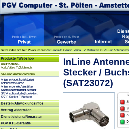
Sie befinden sich hier: Privatkunden >
Alle Produkte
>
Audio, Video, TV, Multimedia
>
SAT- und Antennente
Produkte / Webshop
InLine Antenne
Alle Produkte...
Audio, Video, TV, Multimedia
Stecker / Buchs
SAT- und Antennentechnik
Antennenkabel, konfektioniert
(SAT23072)
Antennensteckdose
Antennenverteiler, Verstärker
Koaxkabelverbinder, Stecker
SAT Anschlusskabel, konfektion.
SAT F-Stecker, F-Buchsen
S
Bestell-/Abwicklungsinfos
S
Vertrag widerrufen
Z
Dienstleistung/Reparatur
D
PGV KTL-Garantie