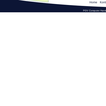
Home
Kont
PGV Computer Hande