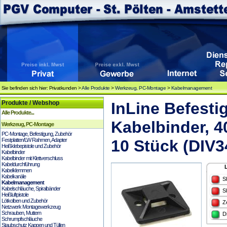
Sie befinden sich hier: Privatkunden >
Alle Produkte
>
Werkzeug, PC-Montage
>
Kabelmanagement
Produkte / Webshop
InLine Befesti
Alle Produkte...
Kabelbinder, 
Werkzeug, PC-Montage
PC-Montage, Befestigung, Zubehör
Festplatten/LW Rahmen, Adapter
10 Stück (DIV3
Heißklebepistole und Zubehör
Kabelbinder
Kabelbinder mit Klettverschluss
Kabeldurchführung
Kabelklemmen
Kabelkanäle
S
Kabelmanagement
Kabelschläuche, Spiralbänder
S
Heißluftpistole
Lötkolben und Zubehör
Z
Netzwerk Montagewerkzeug
Schrauben, Muttern
D
Schrumpfschläuche
Staubschutz Kappen und Tüllen