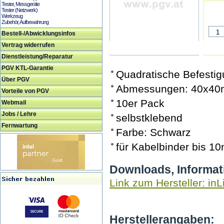
Tester, Messgeräte
Tester (Netzwerk)
Werkzeug
Zubehör, Aufbewahrung
Bestell-/Abwicklungsinfos
Vertrag widerrufen
Dienstleistung/Reparatur
PGV KTL-Garantie
Quadratische Befestig
Über PGV
Abmessungen: 40x4
Vorteile von PGV
10er Pack
Webmail
Jobs / Lehre
selbstklebend
Fernwartung
Farbe: Schwarz
für Kabelbinder bis 1
Downloads, Informat
Link zum Hersteller: inL
Herstellerangaben: