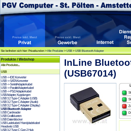
Sie befinden sich hier: Privatkunden >
Alle Produkte
>
USB
>
USB Bluetooth Adapter
Produkte / Webshop
InLine Bluetoo
Alle Produkte...
(USB67014)
USB
USB -> IDE Konverter
USB -> SATA Konverter
USB -> Seriell Adapterkabel
USB -> Parallel Adapterkabel
USB -> PS/2 Adapterkabel
S
USB Adapter, Kupplungen
USB 3.2 Type-C Adapter (USB)
S
USB 3.2 Type-C Adapter (Audio)
USB 3.2 Type-C Adapter (Display)
Z
USB Bluetooth Adapter
USB Cardreader
D
USB Grafikkarten
USB Datenblocker
USB Ladekabel / Handyladekabel
Headsets USB
USB 3.2 Type-C Gen 2 Hub