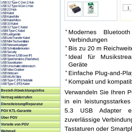
USB 3.2 Type-C Gen 1 Hub
USB 3.2 Type-A Gen 1 Hub
USB 2.0 Hub
USB Kabel
USB Kabel Mini
USB Kabel Micro
USB 3.0 Kabel
USB 3.2 Type-C Kabel
Modernes Bluetooth
USB4 Type-C Kabel
USB Ladegeräte
USB Link/Transfer Kabel
Verbindungen
USB Mini-Tischventilator
USB Netzwerkadapter
Bis zu 20 m Reichweit
USB Schnittstellenkarten
USB Security
Ideal für Musikstre
USB Server (USB over IP)
USB Speichersticks (Flashdrive)
USB Soundkarten
Geräte
USB Umschalter elektronisch
USB Video Grabber
Einfache Plug-and-Pla
USB Webcam
USB WLAN Stick
Kompakt und kompatibe
USB Type-C (PD) Netzteile
USB Type-C (PD) Kabel
Bestell-/Abwicklungsinfos
Verwandeln Sie Ihren 
Vertrag widerrufen
in ein leistungsstarke
Dienstleistung/Reparatur
5.3 USB Adapter er
PGV KTL-Garantie
Über PGV
zuverlässige Verbindun
Vorteile von PGV
Tastaturen oder Smart
Webmail