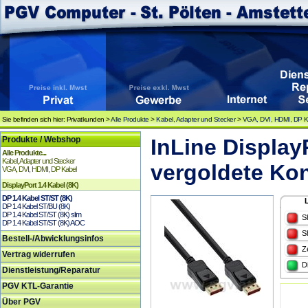
Sie befinden sich hier: Privatkunden >
Alle Produkte
>
Kabel, Adapter und Stecker
>
VGA, DVI, HDMI, DP K
Produkte / Webshop
InLine Display
Alle Produkte...
Kabel, Adapter und Stecker
vergoldete Ko
VGA, DVI, HDMI, DP Kabel
DisplayPort 1.4 Kabel (8K)
DP 1.4 Kabel ST/ST (8K)
DP 1.4 Kabel ST/BU (8K)
DP 1.4 Kabel ST/ST (8K) slim
S
DP 1.4 Kabel ST/ST (8K) AOC
S
Bestell-/Abwicklungsinfos
Z
Vertrag widerrufen
D
Dienstleistung/Reparatur
PGV KTL-Garantie
Über PGV