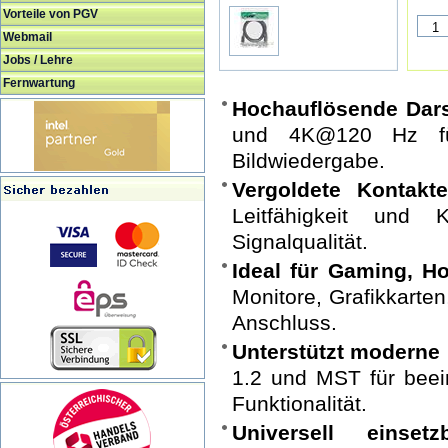
Vorteile von PGV
Webmail
Jobs / Lehre
Fernwartung
Hochauflösende Dars
und 4K@120 Hz für
Bildwiedergabe.
Vergoldete Kontakte
Leitfähigkeit und K
Signalqualität.
Ideal für Gaming, H
Monitore, Grafikkarte
Anschluss.
Unterstützt moderne
1.2 und MST für beein
Funktionalität.
Universell einsetz