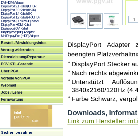
DVI-HDMI Adapter
DisplayPort 2.1 Kabel (UHBR)
DisplayPort 2.0 Kabel (8K4K)
DisplayPort 1.4 Kabel (8K)
DisplayPort 1.2 Kabel (4K UHD)
DisplayPort (DP & mDP) Kabel
DisplayPort-HDMI Kabel
Displayport-DVI Kabel
DisplayPort (DP) Adapter
Mini DisplayPort (mDP) Adapter
Bestell-/Abwicklungsinfos
DisplayPort Adapter
Vertrag widerrufen
beengten Platzverhältni
Dienstleistung/Reparatur
DisplayPort Stecker a
PGV KTL-Garantie
Über PGV
Nach rechts abgewinke
Vorteile von PGV
Unterstützt Auflös
Webmail
3840x2160/120Hz (4:4
Jobs / Lehre
Farbe Schwarz, vergol
Fernwartung
Downloads, Informat
Link zum Hersteller: inL