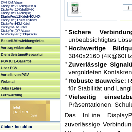
DVI-HDMI Adapter
DisplayPort 2.1 Kabel (UHBR)
DisplayPort 2.0 Kabel (8K4K)
DisplayPort 1.4 Kabel (8K)
DisplayPort 1.2 Kabel (4K UHD)
DisplayPort (DP & mDP) Kabel
DisplayPort-HDMI Kabel
Displayport-DVI Kabel
Sichere Verbindun
DisplayPort (DP) Adapter
Mini DisplayPort (mDP) Adapter
unbeabsichtigtes Löse
Bestell-/Abwicklungsinfos
Hochwertige Bildqua
Vertrag widerrufen
Dienstleistung/Reparatur
3840x2160 (4K@60Hz) 
PGV KTL-Garantie
Zuverlässige Signal
Über PGV
vergoldeten Kontakten 
Vorteile von PGV
Robuste Bauweise:
R
Webmail
für Stabilität und Langl
Jobs / Lehre
Fernwartung
Vielseitig einsetzba
Präsentationen, Schul
Das InLine Display
zuverlässige Verbindun