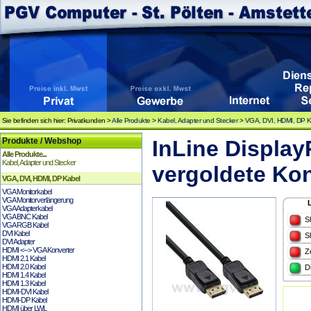
Sie befinden sich hier: Privatkunden >
Alle Produkte
>
Kabel, Adapter und Stecker
>
VGA, DVI, HDMI, DP K
Produkte / Webshop
InLine Display
Alle Produkte...
Kabel, Adapter und Stecker
vergoldete Kon
VGA, DVI, HDMI, DP Kabel
VGA Monitorkabel
VGA Monitorverlängerung
VGA Adapterkabel
VGA BNC Kabel
S
VGA RGB Kabel
DVI Kabel
S
DVI Adapter
HDMI <--> VGA Konverter
Z
HDMI 2.1 Kabel
HDMI 2.0 Kabel
D
HDMI 1.4 Kabel
HDMI 1.3 Kabel
HDMI-DVI Kabel
HDMI-DP Kabel
HDMI über LWL