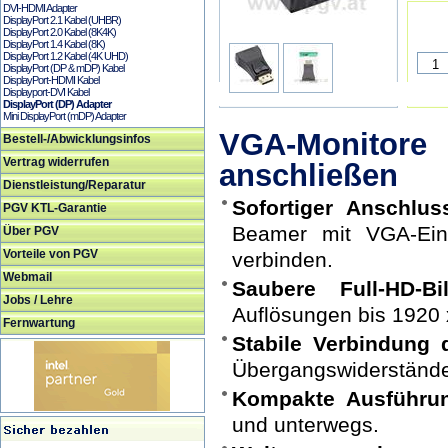
DVI-HDMI Adapter
DisplayPort 2.1 Kabel (UHBR)
DisplayPort 2.0 Kabel (8K4K)
DisplayPort 1.4 Kabel (8K)
DisplayPort 1.2 Kabel (4K UHD)
DisplayPort (DP & mDP) Kabel
DisplayPort-HDMI Kabel
Displayport-DVI Kabel
DisplayPort (DP) Adapter
Mini DisplayPort (mDP) Adapter
VGA-Monitore 
Bestell-/Abwicklungsinfos
Vertrag widerrufen
anschließen
Dienstleistung/Reparatur
Sofortiger Anschlu
PGV KTL-Garantie
Beamer mit VGA-Ein
Über PGV
Vorteile von PGV
verbinden.
Webmail
Saubere Full-HD-Bi
Jobs / Lehre
Auflösungen bis 1920 x
Fernwartung
Stabile Verbindung 
Übergangswiderstände 
Kompakte Ausführun
und unterwegs.