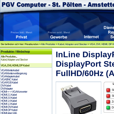
Sie befinden sich hier: Privatkunden >
Alle Produkte
>
Kabel, Adapter und Stecker
>
VGA, DVI, HDMI, DP K
Produkte / Webshop
InLine Display
Alle Produkte...
Kabel, Adapter und Stecker
DisplayPort S
VGA, DVI, HDMI, DP Kabel
VGA Monitorkabel
FullHD/60Hz (
VGA Monitorverlängerung
VGA Adapterkabel
VGA BNC Kabel
VGA RGB Kabel
DVI Kabel
DVI Adapter
S
HDMI <--> VGA Konverter
HDMI 2.1 Kabel
S
HDMI 2.0 Kabel
HDMI 1.4 Kabel
Z
HDMI 1.3 Kabel
HDMI-DVI Kabel
D
HDMI-DP Kabel
HDMI über LWL