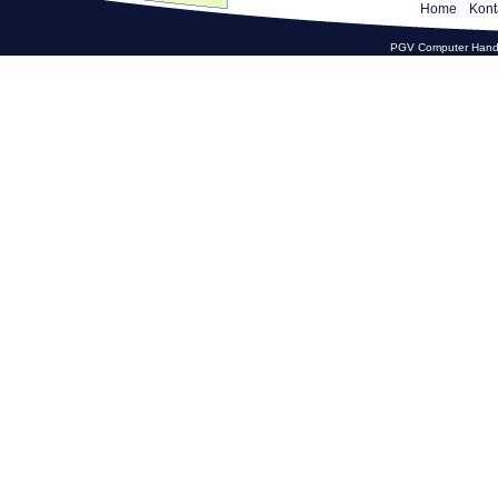
Home
Kont
PGV Computer Hande