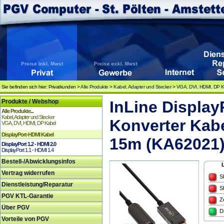
Sie befinden sich hier: Privatkunden >
Alle Produkte
>
Kabel, Adapter und Stecker
>
VGA, DVI, HDMI, DP K
Produkte / Webshop
InLine Displa
Alle Produkte...
Kabel, Adapter und Stecker
Konverter Kabe
VGA, DVI, HDMI, DP Kabel
DisplayPort-HDMI Kabel
15m (KA62021
DisplayPort 1.2 - HDMI 2.0
DisplayPort 1.1 - HDMI 1.4
Bestell-/Abwicklungsinfos
Vertrag widerrufen
S
Dienstleistung/Reparatur
S
PGV KTL-Garantie
Z
Über PGV
D
Vorteile von PGV