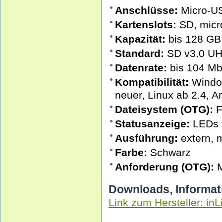
Anschlüsse:
Micro-US
Kartenslots:
SD, micr
Kapazität:
bis 128 GB
Standard:
SD v3.0 UH
Datenrate:
bis 104 Mb
Kompatibilität:
Window
neuer, Linux ab 2.4, 
Dateisystem (OTG):
F
Statusanzeige:
LEDs f
Ausführung:
extern, 
Farbe:
Schwarz
Anforderung (OTG):
M
Downloads, Informat
Link zum Hersteller: inL