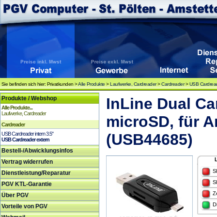
Sie befinden sich hier: Privatkunden >
Alle Produkte
>
Laufwerke, Cardreader
>
Cardreader
>
USB Cardread
Produkte / Webshop
InLine Dual Ca
Alle Produkte...
Laufwerke, Cardreader
microSD, für 
Cardreader
USB Cardreader intern 3.5"
(USB44685)
USB Cardreader extern
Bestell-/Abwicklungsinfos
Vertrag widerrufen
S
Dienstleistung/Reparatur
S
PGV KTL-Garantie
Z
Über PGV
D
Vorteile von PGV