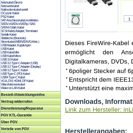
Netzkabel (Strom)
Netzwerkkabel
Nullmodemkabel seriell
OCuLink Kabel
PS/2 Kabel
SAT Anschlusskabel, konfektion.
SATA / eSATA / eSATAp / SAS
SATA 6 Gbit/s Kabel
SCSI Kabel, Adapter, Terminator
Serielle Kabel
Slotbleche (Brackets)
Dieses FireWire-Kabel
Stromkabel (MB/SATA/VGA/etc.)
USB Adapter, Kupplungen
USB Kabel
ermöglicht den Ans
USB Kabel Mini
USB Kabel Micro
USB 3.0 Kabel
Digitalkameras, DVDs, D
USB 3.2 Type-C Adapter (USB)
USB 3.2 Type-C Adapter (Display)
6poliger Stecker auf 6
USB 3.2 Type-C Kabel
USB Type-C (PD) Kabel
USB4 Type-C Kabel
Entspricht dem IEEE1
VGA, DVI, HDMI, DP Kabel
Wlan Antennenkabel
Unterstützt eine maxi
Wake on LAN Kabel
Bestell-/Abwicklungsinfos
Downloads, Informat
Vertrag widerrufen
Link zum Hersteller: inL
Dienstleistung/Reparatur
PGV KTL-Garantie
Über PGV
Vorteile von PGV
Herstellerangaben: