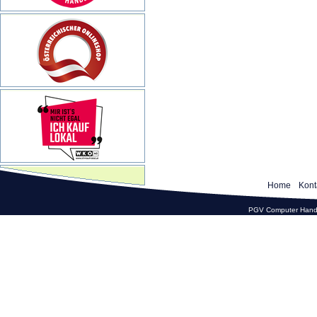
Home
Kont
PGV Computer Hande