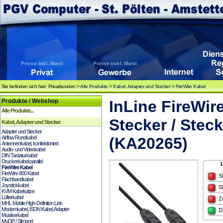
Sie befinden sich hier: Privatkunden >
Alle Produkte
>
Kabel, Adapter und Stecker
>
FireWire Kabel
Produkte / Webshop
InLine FireWir
Alle Produkte...
Stecker / Stec
Kabel, Adapter und Stecker
Adapter und Stecker
Airflow Rundkabel
(KA20265)
Antennenkabel, konfektioniert
Audio- und Videokabel
DIN Tastaturkabel
Druckerkabel parallel
FireWire Kabel
FireWire 800 Kabel
S
Flachbandkabel
Joystickkabel
S
KVM Kabelsätze
Lüfterkabel
Z
MHL Mobile High-Definition Link
Modemkabel, ISDN Kabel, Adapter
D
Musikerkabel
MyDP / Slimport