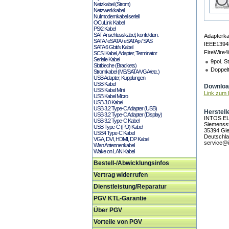
Netzkabel (Strom)
Netzwerkkabel
Nullmodemkabel seriell
OCuLink Kabel
PS/2 Kabel
SAT Anschlusskabel, konfektion.
Adapterka
SATA / eSATA / eSATAp / SAS
IEEE1394b
SATA 6 Gbit/s Kabel
FireWire4
SCSI Kabel, Adapter, Terminator
Serielle Kabel
9pol. S
Slotbleche (Brackets)
Doppelt
Stromkabel (MB/SATA/VGA/etc.)
USB Adapter, Kupplungen
USB Kabel
Download
USB Kabel Mini
Link zum H
USB Kabel Micro
USB 3.0 Kabel
USB 3.2 Type-C Adapter (USB)
Herstell
USB 3.2 Type-C Adapter (Display)
INTOS E
USB 3.2 Type-C Kabel
Siemensst
USB Type-C (PD) Kabel
35394 Gi
USB4 Type-C Kabel
Deutschl
VGA, DVI, HDMI, DP Kabel
service@i
Wlan Antennenkabel
Wake on LAN Kabel
Bestell-/Abwicklungsinfos
Vertrag widerrufen
Dienstleistung/Reparatur
PGV KTL-Garantie
Über PGV
Vorteile von PGV