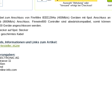
Auswahl "Abholung" oder
zuz
"Versand" erfolgt bei Checkout!
bel zum Anschluss von FireWire IEEE1394a (400Mb/s) Geräten mit 6pol. Anschluss an Fi
 (800Mb/s) Anschluss. Firewire800 Controller sind abwärtskompatibel, somit können
00 Geräte angeschlossen werden.
tecker auf 6pol. Stecker
 geschirmtes Kabel
s, Informationen und Links zum Artikel:
ersteller: inLine
erangaben:
LECTRONIC AG
rasse 11
eßen
and
nline-info.com