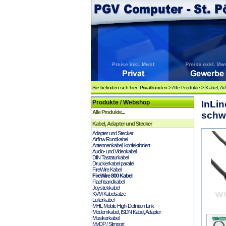
Sie befinden sich hier: Privatkunden >
Alle Produkte
>
Kabel, Ad
Produkte / Webshop
InLin
Alle Produkte...
schw
Kabel, Adapter und Stecker
Adapter und Stecker
Airflow Rundkabel
Antennenkabel, konfektioniert
Audio- und Videokabel
DIN Tastaturkabel
Druckerkabel parallel
FireWire Kabel
FireWire 800 Kabel
Flachbandkabel
Joystickkabel
KVM Kabelsätze
Lüfterkabel
MHL Mobile High-Definition Link
Modemkabel, ISDN Kabel, Adapter
Musikerkabel
MyDP / Slimport