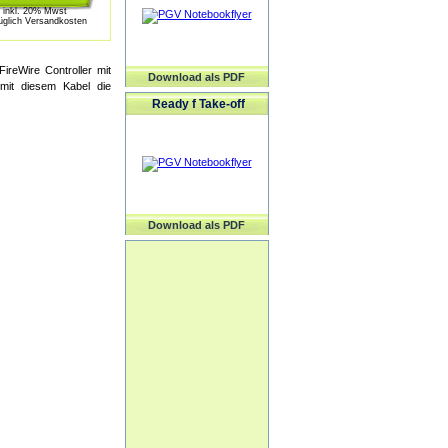
inkl. 20% Mwst
üglich Versandkosten
reWire Controller mit
Download als PDF
 mit diesem Kabel die
Ready f Take-off
Download als PDF