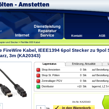
Kontakt
AGB
apter und Stecker
>
FireWire 800 Kabel
e FireWire Kabel, IEEE1394 6pol Stecker zu 9pol 
arz, 3m (KA20343)
Lagerstatus
Erklärung, Aktualität
L
Shop Amstetten
0
Stk
auf Bestellung
Shop St. Pölten
0
Stk
auf Bestellung
Zentrallager PGV
0
Stk
auf Bestellung
Distributor
>10
Stk
lagernd, LZ 5
Art.Nr. KA20343
Stk