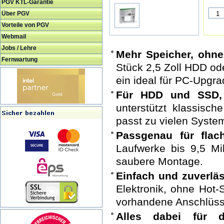
PGV KTL-Garantie
Über PGV
Vorteile von PGV
Webmail
Jobs / Lehre
Mehr Speicher, ohn
Fernwartung
Stück 2,5 Zoll HDD ode
ein ideal für PC-Upgr
Für HDD und SSD,
unterstützt klassis
passt zu vielen Syste
Passgenau für flac
Laufwerke bis 9,5 Mi
saubere Montage.
Einfach und zuverläs
Elektronik, ohne Hot-
vorhandene Anschlüss
Alles dabei für d