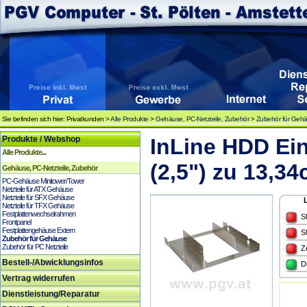
Sie befinden sich hier: Privatkunden >
Alle Produkte
>
Gehäuse, PC-Netzteile, Zubehör
>
Zubehör für Geh
Produkte / Webshop
InLine HDD Ei
Alle Produkte...
(2,5") zu 13,34
Gehäuse, PC-Netzteile, Zubehör
PC-Gehäuse Minitower/Tower
Netzteile für ATX Gehäuse
Netzteile für SFX Gehäuse
Netzteile für TFX Gehäuse
Festplattenwechselrahmen
S
Frontpanel
Festplattengehäuse Extern
S
Zubehör für Gehäuse
Zubehör für PC Netzteile
Z
Bestell-/Abwicklungsinfos
D
Vertrag widerrufen
Dienstleistung/Reparatur