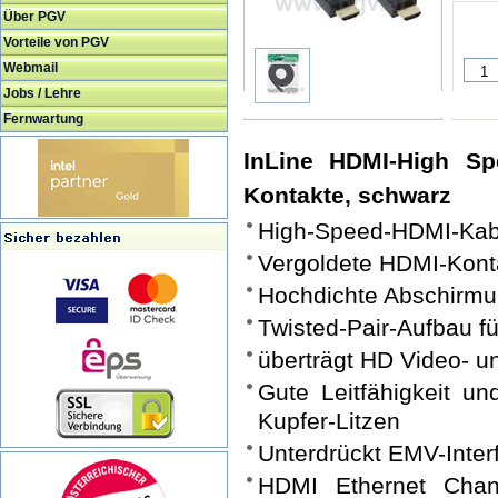
Über PGV
Vorteile von PGV
Webmail
Jobs / Lehre
Fernwartung
InLine HDMI-High Sp
Kontakte, schwarz
High-Speed-HDMI-Kabe
Vergoldete HDMI-Kont
Hochdichte Abschirmun
Twisted-Pair-Aufbau f
überträgt HD Video- u
Gute Leitfähigkeit u
Kupfer-Litzen
Unterdrückt EMV-Inter
HDMI Ethernet Chan