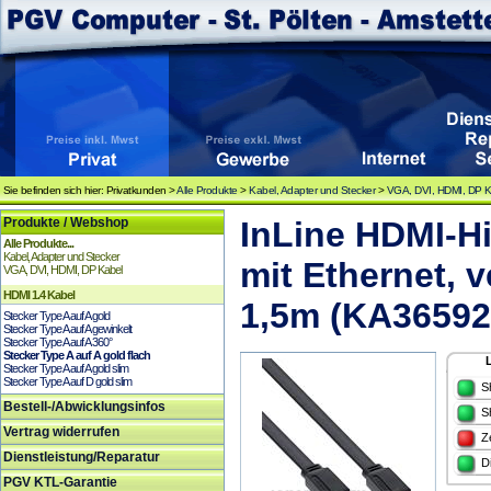
Sie befinden sich hier: Privatkunden >
Alle Produkte
>
Kabel, Adapter und Stecker
>
VGA, DVI, HDMI, DP K
Produkte / Webshop
InLine HDMI-H
Alle Produkte...
Kabel, Adapter und Stecker
mit Ethernet, 
VGA, DVI, HDMI, DP Kabel
HDMI 1.4 Kabel
1,5m (KA36592
Stecker Type A auf A gold
Stecker Type A auf A gewinkelt
Stecker Type A auf A 360°
Stecker Type A auf A gold flach
Stecker Type A auf A gold slim
Stecker Type A auf D gold slim
S
Bestell-/Abwicklungsinfos
S
Vertrag widerrufen
Z
Dienstleistung/Reparatur
D
PGV KTL-Garantie