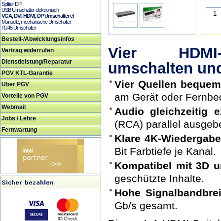
Splitter DP
USB Umschalter elektronisch
VGA, DVI, HDMI, DP Umschalter el
Manuelle, mechanische Umschalter
RJ45 Umschalter
Bestell-/Abwicklungsinfos
Vier HDMI-
Vertrag widerrufen
Dienstleistung/Reparatur
umschalten und
PGV KTL-Garantie
Vier Quellen bequem
Über PGV
am Gerät oder Fernbe
Vorteile von PGV
Webmail
Audio gleichzeitig e
Jobs / Lehre
(RCA) parallel ausgeb
Fernwartung
Klare 4K-Wiedergabe
Bit Farbtiefe je Kanal.
Kompatibel mit 3D 
geschützte Inhalte.
Hohe Signalbandbrei
Gb/s gesamt.