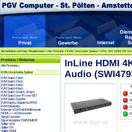
Sie befinden sich hier: Privatkunden >
Alle Produkte
>
KVM, Umschalter, Splitter
>
VGA, DVI, HDMI, DP Umsc
Produkte / Webshop
InLine HDMI 4K
Alle Produkte...
Audio (SWI479
KVM, Umschalter, Splitter
KVM Switch 2-fach
KVM Switch 3-fach
KVM Switch 4-fach
KVM Switch 8-fach
KVM Switch 16-fach, 32-fach
S
KVM Switch over IP / over NET
KVM Switch Zubehör
S
KVM Kabel u. Adapter für ATEN
KVM Kabelsätze
Z
Extender VGA/DVI/HDMI/Konsole
HDMI <--> VGA Konverter
D
Signal Converter
Signal Verstärker DVI/HDMI/DP
Splitter VGA
Splitter DVI
Splitter HDMI