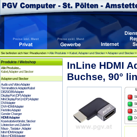
Sie befinden sich hier: Privatkunden >
Alle Produkte
>
Kabel, Adapter und Stecker
>
Adapter und Stecker
Produkte / Webshop
InLine HDMI Ad
Alle Produkte...
Kabel, Adapter und Stecker
Buchse, 90° li
Adapter und Stecker
Audio und Video Adapter
Terminalblock Adapter/Kabel
DB25/DB9 Adapter
DisplayPort (DP) Adapter
S
Mini DisplayPort (mDP) Adapter
DVI Adapter
S
DVI-HDMI Adapter
FireWire Adapter
Z
Gender Changer
HDMI Adapter
D
Koaxkabelverbinder, Stecker
Lötstecker und Zubehör
Maus-, Tastatur-, Adapter
Mini HDMI Adapter
Micro HDMI Adapter