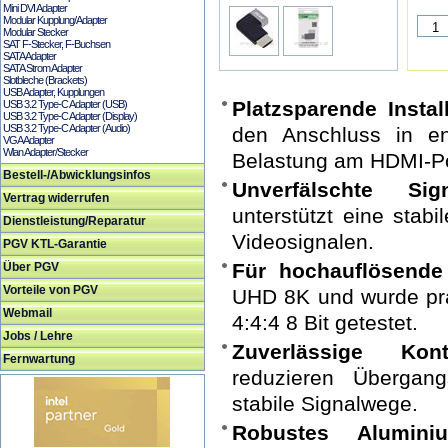
Mini DVI Adapter
Modular Kupplung/Adapter
Modular Stecker
SAT F-Stecker, F-Buchsen
SATA Adapter
SATA Strom Adapter
Slotbleche (Brackets)
USB Adapter, Kupplungen
Platzsparende Install
USB 3.2 Type-C Adapter (USB)
USB 3.2 Type-C Adapter (Display)
USB 3.2 Type-C Adapter (Audio)
den Anschluss in e
VGA Adapter
Wlan Adapter/Stecker
Belastung am HDMI-Po
Bestell-/Abwicklungsinfos
Unverfälschte Sign
Vertrag widerrufen
unterstützt eine stab
Dienstleistung/Reparatur
Videosignalen.
PGV KTL-Garantie
Für hochauflösende
Über PGV
Vorteile von PGV
UHD 8K und wurde pr
Webmail
4:4:4 8 Bit getestet.
Jobs / Lehre
Zuverlässige Konta
Fernwartung
reduzieren Übergang
stabile Signalwege.
Robustes Aluminiu