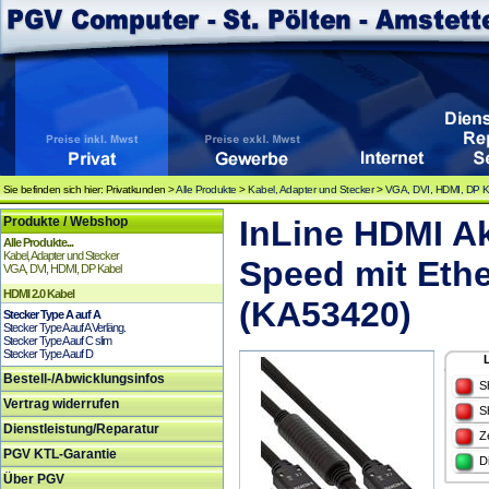
Sie befinden sich hier: Privatkunden >
Alle Produkte
>
Kabel, Adapter und Stecker
>
VGA, DVI, HDMI, DP K
Produkte / Webshop
InLine HDMI Ak
Alle Produkte...
Kabel, Adapter und Stecker
Speed mit Ethe
VGA, DVI, HDMI, DP Kabel
HDMI 2.0 Kabel
(KA53420)
Stecker Type A auf A
Stecker Type A auf A Verläng.
Stecker Type A auf C slim
Stecker Type A auf D
Bestell-/Abwicklungsinfos
S
Vertrag widerrufen
S
Dienstleistung/Reparatur
Z
PGV KTL-Garantie
D
Über PGV