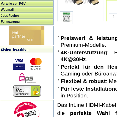
Vorteile von PGV
Webmail
Jobs / Lehre
Fernwartung
Preiswert & leistun
Premium-Modelle.
4K-Unterstützung
: 
4K@30Hz
.
Perfekt für den He
Gaming oder Büroanw
Flexibel & robust
: Me
Für feste Installation
in Position.
Das InLine HDMI-Kabel
die
perfekte Wahl f