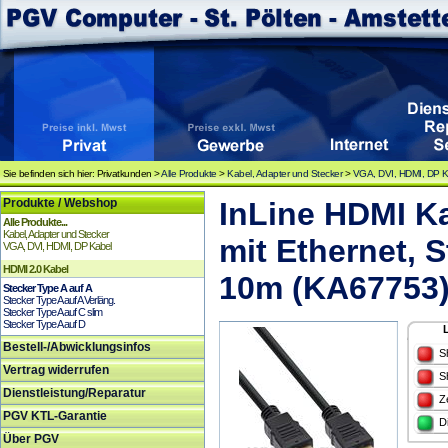
Sie befinden sich hier: Privatkunden >
Alle Produkte
>
Kabel, Adapter und Stecker
>
VGA, DVI, HDMI, DP K
Produkte / Webshop
InLine HDMI K
Alle Produkte...
Kabel, Adapter und Stecker
mit Ethernet, 
VGA, DVI, HDMI, DP Kabel
HDMI 2.0 Kabel
10m (KA67753
Stecker Type A auf A
Stecker Type A auf A Verläng.
Stecker Type A auf C slim
Stecker Type A auf D
Bestell-/Abwicklungsinfos
S
Vertrag widerrufen
S
Dienstleistung/Reparatur
Z
PGV KTL-Garantie
D
Über PGV