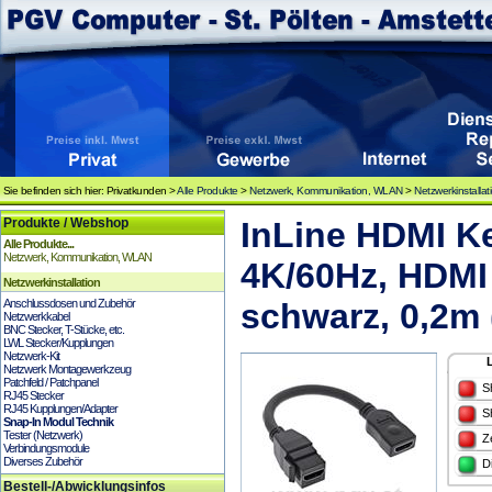
Sie befinden sich hier: Privatkunden >
Alle Produkte
>
Netzwerk, Kommunikation, WLAN
>
Netzwerkinstallat
Produkte / Webshop
InLine HDMI K
Alle Produkte...
Netzwerk, Kommunikation, WLAN
4K/60Hz, HDMI
Netzwerkinstallation
Anschlussdosen und Zubehör
schwarz, 0,2m 
Netzwerkkabel
BNC Stecker, T-Stücke, etc.
LWL Stecker/Kupplungen
Netzwerk-Kit
Netzwerk Montagewerkzeug
Patchfeld / Patchpanel
S
RJ45 Stecker
RJ45 Kupplungen/Adapter
S
Snap-In Modul Technik
Tester (Netzwerk)
Z
Verbindungsmodule
Diverses Zubehör
D
Bestell-/Abwicklungsinfos