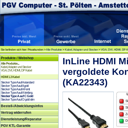
Sie befinden sich hier: Privatkunden >
Alle Produkte
>
Kabel, Adapter und Stecker
>
VGA, DVI, HDMI, DP K
Produkte / Webshop
InLine HDMI Mi
Alle Produkte...
Kabel, Adapter und Stecker
vergoldete Kon
VGA, DVI, HDMI, DP Kabel
HDMI 1.3 Kabel
(KA22343)
Stecker Type A auf A standard
Stecker Type A auf A gold
Stecker Type A auf A Ferrit
Stecker Type A auf A Verläng.
Stecker Type A auf C Gold
Stecker Type A auf D gold slim
S
Bestell-/Abwicklungsinfos
S
Vertrag widerrufen
Z
Dienstleistung/Reparatur
D
PGV KTL-Garantie