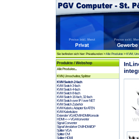
Sie befinden sich hier: Privatkunden >
Alle Produkte
>
KVM, Umsc
Produkte / Webshop
InLin
Alle Produkte...
integ
KVM, Umschalter, Splitter
KVM Switch 2-fach
KVM Switch 3-fach
KVM Switch 4-fach
KVM Switch 8-fach
KVM Switch 16-fach, 32-fach
KVM Switch over IP / over NET
KVM Switch Zubehör
KVM Kabel u. Adapter für ATEN
KVM Kabelsätze
Extender VGA/DVI/HDMI/Konsole
HDMI <--> VGA Konverter
Signal Converter
Signal Verstärker DVI/HDMI/DP
Splitter VGA
Splitter DVI
Splitter HDMI