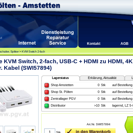
Kontakt
AGB
halter, Splitter
>
KVM Switch 2-fach
e KVM Switch, 2-fach, USB-C + HDMI zu HDMI, 4K,
r. Kabel (SWI57894)
Lagerstatus
Erklärung, Aktualität
L
Shop Amstetten
0
Stk
auf Bestellung
Shop St. Pölten
0
Stk
auf Bestellung
Zentrallager PGV
0
Stk
auf Bestellung
Distributor
>10
Stk
lagernd, LZ 5
Art.Nr. SWI57894
Stk