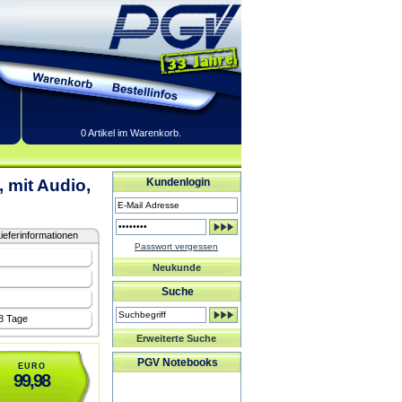
0 Artikel im Warenkorb.
 mit Audio,
Kundenlogin
ieferinformationen
Passwort vergessen
Neukunde
Suche
-8 Tage
Erweiterte Suche
PGV Notebooks
EURO
99,98