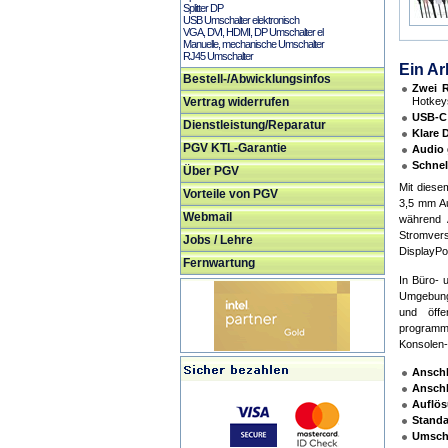
Splitter DP
USB Umschalter elektronisch
VGA, DVI, HDMI, DP Umschalter el
Manuelle, mechanische Umschalter
RJ45 Umschalter
Ein Ar
Bestell-/Abwicklungsinfos
Zwei R
Vertrag widerrufen
Hotkey
USB-C 
Dienstleistung/Reparatur
Klare 
PGV KTL-Garantie
Audio 
Schnell
Über PGV
Mit diese
Vorteile von PGV
3,5 mm Au
Webmail
während 
Stromver
Jobs / Lehre
DisplayPor
Fernwartung
In Büro- 
Umgebunge
und öffe
programmi
Konsolen-
Anschl
Anschl
Auflös
Standa
Umsch