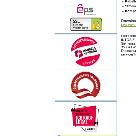
Kabell
Stromv
Kompat
Download
Link zum H
Herstell
INTOS E
Siemensst
35394 Gi
Deutschl
service@i