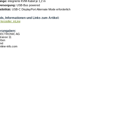
änge:
integrierte KVM-Kabel je 1,2 m
ersorgung:
USB-Bus powered
ibilität:
USB-C DisplayPort Alternate Mode erforderlich
s, Informationen und Links zum Artikel:
ersteller: inLine
erangaben:
LECTRONIC AG
rasse 11
eßen
and
nline-info.com