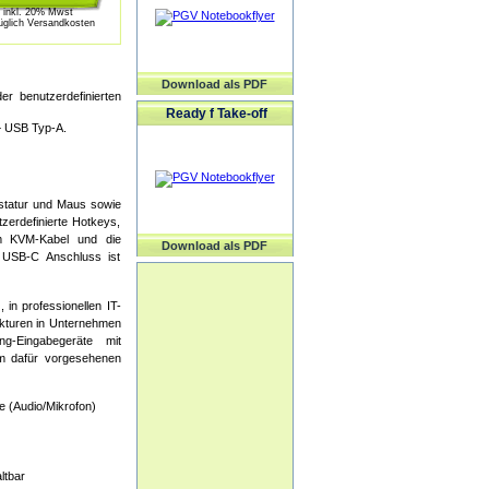
inkl. 20% Mwst
üglich Versandkosten
Download als PDF
r benutzerdefinierten
Ready f Take-off
+ USB Typ-A.
statur und Maus sowie
zerdefinierte Hotkeys,
 m KVM-Kabel und die
Download als PDF
 USB-C Anschluss ist
in professionellen IT-
ukturen in Unternehmen
g-Eingabegeräte mit
am dafür vorgesehenen
 (Audio/Mikrofon)
ltbar