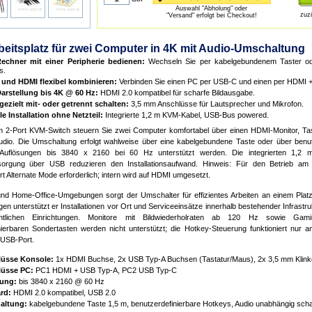
Auswahl "Abholung" oder
zuz
"Versand" erfolgt bei Checkout!
beitsplatz für zwei Computer in 4K mit Audio-Umschaltung
echner mit einer Peripherie bedienen:
Wechseln Sie per kabelgebundenem Taster ode
s.
und HDMI flexibel kombinieren:
Verbinden Sie einen PC per USB-C und einen per HDMI 
Darstellung bis 4K @ 60 Hz:
HDMI 2.0 kompatibel für scharfe Bildausgabe.
gezielt mit- oder getrennt schalten:
3,5 mm Anschlüsse für Lautsprecher und Mikrofon.
e Installation ohne Netzteil:
Integrierte 1,2 m KVM-Kabel, USB-Bus powered.
m 2-Port KVM-Switch steuern Sie zwei Computer komfortabel über einen HDMI-Monitor, Ta
dio. Die Umschaltung erfolgt wahlweise über eine kabelgebundene Taste oder über benut
Auflösungen bis 3840 x 2160 bei 60 Hz unterstützt werden. Die integrierten 1,2
sorgung über USB reduzieren den Installationsaufwand. Hinweis: Für den Betrieb am
t Alternate Mode erforderlich; intern wird auf HDMI umgesetzt.
und Home-Office-Umgebungen sorgt der Umschalter für effizientes Arbeiten an einem Platz, 
n unterstützt er Installationen vor Ort und Serviceeinsätze innerhalb bestehender Infrastr
ntlichen Einrichtungen. Monitore mit Bildwiederholraten ab 120 Hz sowie Gamin
erbaren Sondertasten werden nicht unterstützt; die Hotkey-Steuerung funktioniert nur 
USB-Port.
üsse Konsole:
1x HDMI Buchse, 2x USB Typ-A Buchsen (Tastatur/Maus), 2x 3,5 mm Klinke
üsse PC:
PC1 HDMI + USB Typ-A, PC2 USB Typ-C
ung:
bis 3840 x 2160 @ 60 Hz
rd:
HDMI 2.0 kompatibel, USB 2.0
altung:
kabelgebundene Taste 1,5 m, benutzerdefinierbare Hotkeys, Audio unabhängig scha