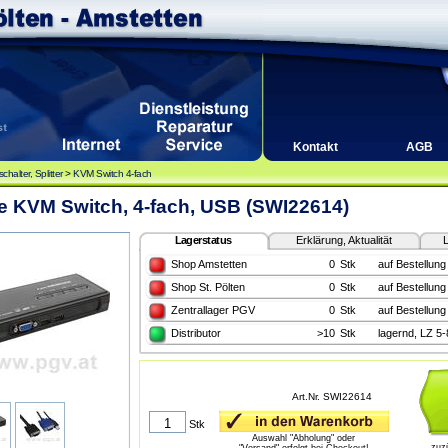
Kontakt
AGB
halter, Splitter
>
KVM Switch 4-fach
e KVM Switch, 4-fach, USB (SWI22614)
Lagerstatus
Erklärung, Aktualität
L
Shop Amstetten
0
Stk
auf Bestellung
Shop St. Pölten
0
Stk
auf Bestellung
Zentrallager PGV
0
Stk
auf Bestellung
Distributor
>10
Stk
lagernd, LZ 5
Art.Nr. SWI22614
Stk
Auswahl "Abholung" oder
zuz