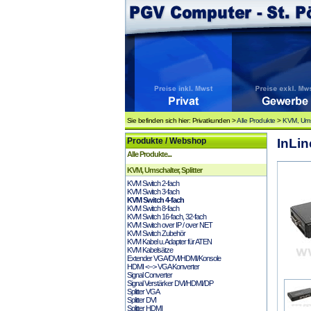
Sie befinden sich hier: Privatkunden >
Alle Produkte
>
KVM, Umsc
Produkte / Webshop
InLin
Alle Produkte...
KVM, Umschalter, Splitter
KVM Switch 2-fach
KVM Switch 3-fach
KVM Switch 4-fach
KVM Switch 8-fach
KVM Switch 16-fach, 32-fach
KVM Switch over IP / over NET
KVM Switch Zubehör
KVM Kabel u. Adapter für ATEN
KVM Kabelsätze
Extender VGA/DVI/HDMI/Konsole
HDMI <--> VGA Konverter
Signal Converter
Signal Verstärker DVI/HDMI/DP
Splitter VGA
Splitter DVI
Splitter HDMI