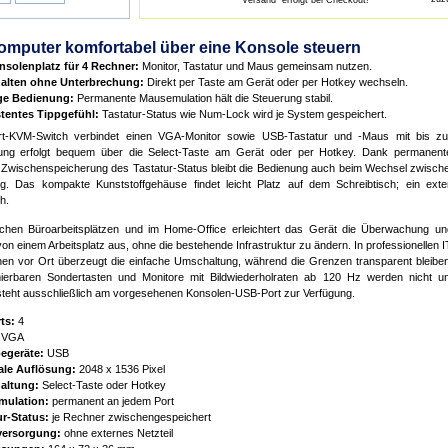
"Versand" erfolgt bei Checkout!
omputer komfortabel über eine Konsole steuern
nsolenplatz für 4 Rechner:
Monitor, Tastatur und Maus gemeinsam nutzen.
lten ohne Unterbrechung:
Direkt per Taste am Gerät oder per Hotkey wechseln.
ge Bedienung:
Permanente Mausemulation hält die Steuerung stabil.
tentes Tippgefühl:
Tastatur-Status wie Num-Lock wird je System gespeichert.
rt-KVM-Switch verbindet einen VGA-Monitor sowie USB-Tastatur und -Maus mit bis zu
ung erfolgt bequem über die Select-Taste am Gerät oder per Hotkey. Dank permanent
 Zwischenspeicherung des Tastatur-Status bleibt die Bedienung auch beim Wechsel zwisch
ig. Das kompakte Kunststoffgehäuse findet leicht Platz auf dem Schreibtisch; ein exter
h.
schen Büroarbeitsplätzen und im Home-Office erleichtert das Gerät die Überwachung u
on einem Arbeitsplatz aus, ohne die bestehende Infrastruktur zu ändern. In professionellen
ionen vor Ort überzeugt die einfache Umschaltung, während die Grenzen transparent bleib
erbaren Sondertasten und Monitore mit Bildwiederholraten ab 120 Hz werden nicht unt
steht ausschließlich am vorgesehenen Konsolen-USB-Port zur Verfügung.
ts:
4
VGA
egeräte:
USB
le Auflösung:
2048 x 1536 Pixel
altung:
Select-Taste oder Hotkey
ulation:
permanent an jedem Port
ur-Status:
je Rechner zwischengespeichert
ersorgung:
ohne externes Netzteil