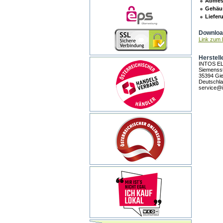
Abmes
Gehäu
Liefer
Download
Link zum H
Herstell
INTOS E
Siemensst
35394 Gi
Deutschl
service@i