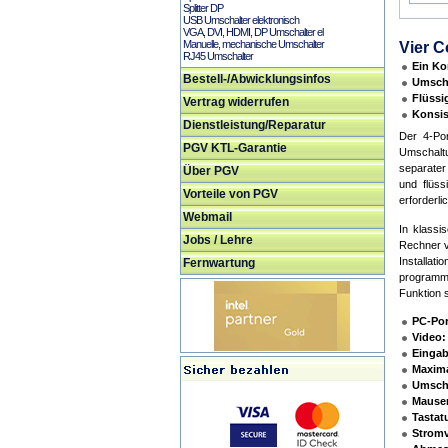
Splitter DP
USB Umschalter elektronisch
VGA, DVI, HDMI, DP Umschalter el
Manuelle, mechanische Umschalter
Vier C
RJ45 Umschalter
Ein Ko
Bestell-/Abwicklungsinfos
Umscha
Flüssi
Vertrag widerrufen
Konsis
Dienstleistung/Reparatur
Der 4-Po
PGV KTL-Garantie
Umschalt
separater
Über PGV
und flüss
Vorteile von PGV
erforderlic
Webmail
In klassi
Jobs / Lehre
Rechner v
Installat
Fernwartung
programmi
Funktion 
PC-Por
Video:
Eingab
Maxima
Umsch
Mausem
Tastat
Stromv