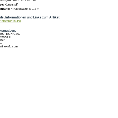
sungen:
164 x 72 x 26 mm
se:
Kunststoff
umfang:
4 Kabelsätze, je 1,2 m
s, Informationen und Links zum Artikel:
ersteller: inLine
erangaben:
LECTRONIC AG
rasse 11
eßen
and
nline-info.com