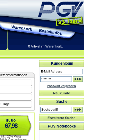
0 Artikel im Warenkorb.
Kundenlogin
ieferinformationen
Passwort vergessen
Neukunde
Suche
-8 Tage
Erweiterte Suche
EURO
67,98
PGV Notebooks
inkl. 20% Mwst
üglich Versandkosten