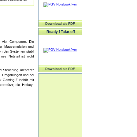
Download als PDF
Ready f Take-off
 vier Computern. Die
er Mausemulation und
en den Systemen stabil
nes Netzteil ist nicht
Download als PDF
nd Steuerung mehrerer
 IT-Umgebungen und bei
en: Gaming-Zubehör mit
erstützt; die Hotkey-