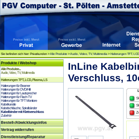
Sie befinden sich hier: Privatkunden >
Alle Produkte
>
Audio, Video, TV, Multimedia
>
Halterungen TFT, LCD
Produkte / Webshop
InLine Kabelbi
Alle Produkte...
Audio, Video, TV, Multimedia
Verschluss, 10
Halterungen TFT, LCD, Plasma, LS
Halterungen für Beamer
Halterungen für DVD/Hifi
Halterungen für Lautsprecher
Halterungen für Flach-TV
S
Halterungen für TFT Monitore
Kabelkanäle
S
Kabelschläuche, Spiralbänder
Kabelbinder mit Klettverschluss
Z
Zubehör
Bestell-/Abwicklungsinfos
Vertrag widerrufen
Dienstleistung/Reparatur