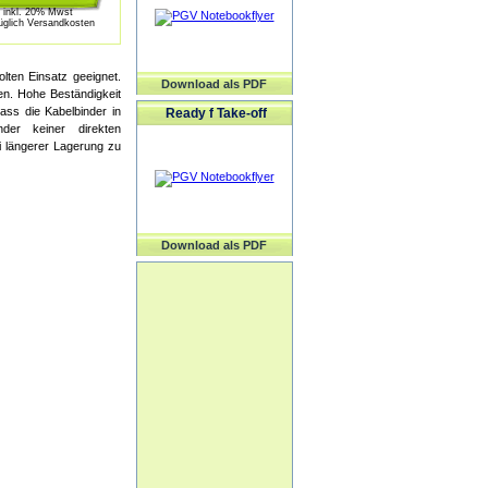
inkl. 20% Mwst
üglich Versandkosten
lten Einsatz geeignet.
Download als PDF
n. Hohe Beständigkeit
ass die Kabelbinder in
Ready f Take-off
der keiner direkten
i längerer Lagerung zu
Download als PDF