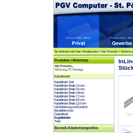
Sie befinden sich hier: Privatkunden >
Alle Produkte
>
Werkzeug
Produkte / Webshop
InLi
Alle Produkte...
Stück
Werkzeug, PC-Montage
Kabelbinder
Kabelbinder Sets
Kabelbinder Breite 2.5 mm
Kabelbinder Breite 3.6 mm
Kabelbinder Breite 4.8mm
Kabelbinder Breite 7.2 mm
Kabelbinder Breite 9.0 mm
Kabelbinder Breite 12.0 mm
mit Markierung und Euroloch
Bündelklemmen
Doppelkopf
Kugelbinder
Twist
Bestell-/Abwicklungsinfos