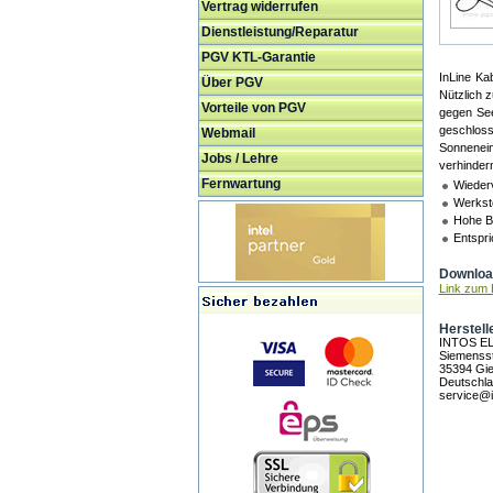
Vertrag widerrufen
Dienstleistung/Reparatur
PGV KTL-Garantie
InLine Ka
Über PGV
Nützlich 
Vorteile von PGV
gegen See
geschlos
Webmail
Sonnenein
Jobs / Lehre
verhinder
Fernwartung
Wieder
Werksto
Hohe Be
Entspr
Download
Link zum H
Herstell
INTOS E
Siemensst
35394 Gi
Deutschl
service@i