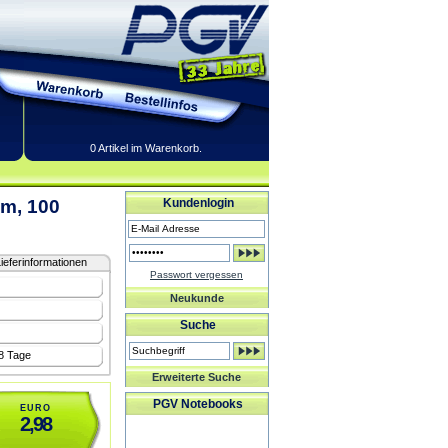
0 Artikel im Warenkorb.
m, 100
Kundenlogin
ieferinformationen
Passwort vergessen
Neukunde
Suche
-8 Tage
Erweiterte Suche
PGV Notebooks
EURO
2,98