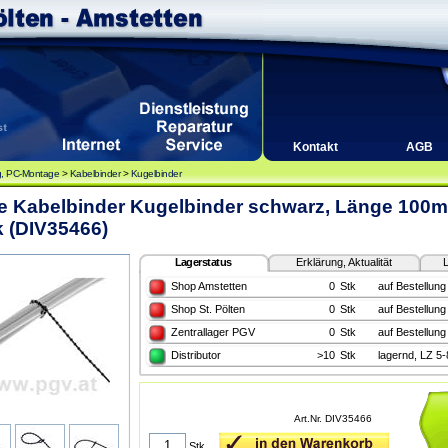
Kontakt
AGB
, PC-Montage
>
Kabelbinder
>
Kugelbinder
ne Kabelbinder Kugelbinder schwarz, Länge 100m
 (DIV35466)
Lagerstatus
Erklärung, Aktualität
L
Shop Amstetten
0
Stk
auf Bestellung
Shop St. Pölten
0
Stk
auf Bestellung
Zentrallager PGV
0
Stk
auf Bestellung
Distributor
>10
Stk
lagernd, LZ 5
Art.Nr. DIV35466
Stk