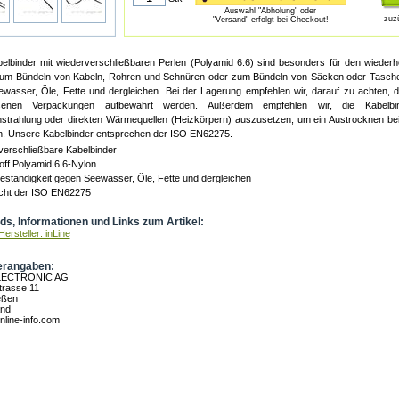
Auswahl "Abholung" oder
zuz
"Versand" erfolgt bei Checkout!
belbinder mit wiederverschließbaren Perlen (Polyamid 6.6) sind besonders für den wiederho
zum Bündeln von Kabeln, Rohren und Schnüren oder zum Bündeln von Säcken oder Tasche
wasser, Öle, Fette und dergleichen. Bei der Lagerung empfehlen wir, darauf zu achten, d
senen Verpackungen aufbewahrt werden. Außerdem empfehlen wir, die Kabelbin
strahlung oder direkten Wärmequellen (Heizkörpern) auszusetzen, um ein Austrocknen be
n. Unsere Kabelbinder entsprechen der ISO EN62275.
verschließbare Kabelbinder
ff Polyamid 6.6-Nylon
ständigkeit gegen Seewasser, Öle, Fette und dergleichen
icht der ISO EN62275
s, Informationen und Links zum Artikel:
ersteller: inLine
erangaben:
LECTRONIC AG
rasse 11
eßen
and
nline-info.com