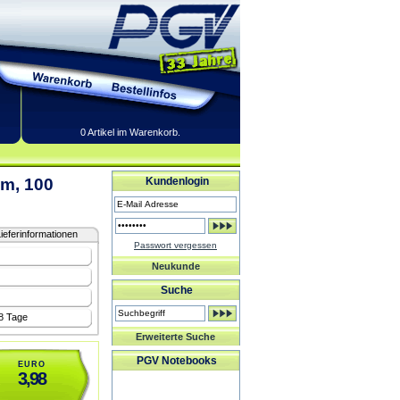
0 Artikel im Warenkorb.
m, 100
Kundenlogin
ieferinformationen
Passwort vergessen
Neukunde
Suche
-8 Tage
Erweiterte Suche
PGV Notebooks
EURO
3,98