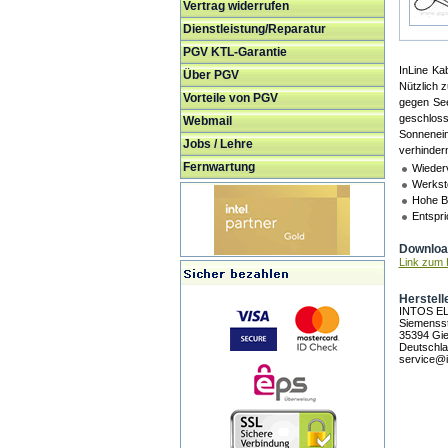
Vertrag widerrufen
Dienstleistung/Reparatur
PGV KTL-Garantie
InLine Ka
Über PGV
Nützlich 
Vorteile von PGV
gegen See
geschlos
Webmail
Sonnenein
Jobs / Lehre
verhinder
Fernwartung
Wieder
Werksto
Hohe Be
Entspr
Download
Link zum H
Herstell
INTOS E
Siemensst
35394 Gi
Deutschl
service@i