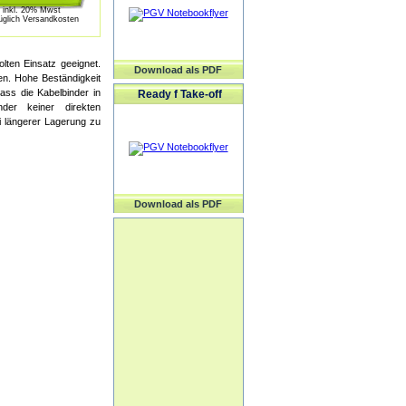
inkl. 20% Mwst
üglich Versandkosten
lten Einsatz geeignet.
Download als PDF
n. Hohe Beständigkeit
ass die Kabelbinder in
Ready f Take-off
der keiner direkten
i längerer Lagerung zu
Download als PDF