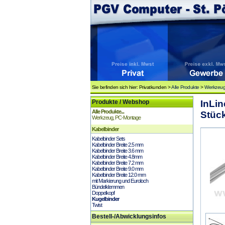
Sie befinden sich hier: Privatkunden >
Alle Produkte
>
Werkzeug
Produkte / Webshop
InLi
Alle Produkte...
Stück
Werkzeug, PC-Montage
Kabelbinder
Kabelbinder Sets
Kabelbinder Breite 2.5 mm
Kabelbinder Breite 3.6 mm
Kabelbinder Breite 4.8mm
Kabelbinder Breite 7.2 mm
Kabelbinder Breite 9.0 mm
Kabelbinder Breite 12.0 mm
mit Markierung und Euroloch
Bündelklemmen
Doppelkopf
Kugelbinder
Twist
Bestell-/Abwicklungsinfos