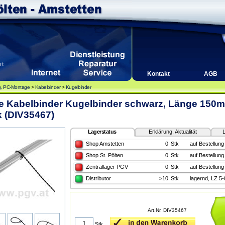
Kontakt
AGB
, PC-Montage
>
Kabelbinder
>
Kugelbinder
ne Kabelbinder Kugelbinder schwarz, Länge 150m
 (DIV35467)
Lagerstatus
Erklärung, Aktualität
L
Shop Amstetten
0
Stk
auf Bestellung
Shop St. Pölten
0
Stk
auf Bestellung
Zentrallager PGV
0
Stk
auf Bestellung
Distributor
>10
Stk
lagernd, LZ 5
Art.Nr. DIV35467
Stk