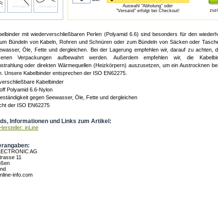
Auswahl "Abholung" oder
zuz
"Versand" erfolgt bei Checkout!
belbinder mit wiederverschließbaren Perlen (Polyamid 6.6) sind besonders für den wiederho
zum Bündeln von Kabeln, Rohren und Schnüren oder zum Bündeln von Säcken oder Tasche
wasser, Öle, Fette und dergleichen. Bei der Lagerung empfehlen wir, darauf zu achten, d
senen Verpackungen aufbewahrt werden. Außerdem empfehlen wir, die Kabelbin
strahlung oder direkten Wärmequellen (Heizkörpern) auszusetzen, um ein Austrocknen be
n. Unsere Kabelbinder entsprechen der ISO EN62275.
verschließbare Kabelbinder
ff Polyamid 6.6-Nylon
ständigkeit gegen Seewasser, Öle, Fette und dergleichen
icht der ISO EN62275
s, Informationen und Links zum Artikel:
ersteller: inLine
erangaben:
LECTRONIC AG
rasse 11
eßen
and
nline-info.com