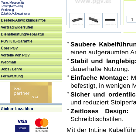
Tester, Messgeräte
Tester (Netzwerk)
Werkzeug
Zubehör, Aufbewahrung
Bestell-/Abwicklungsinfos
Vertrag widerrufen
Dienstleistung/Reparatur
PGV KTL-Garantie
Saubere Kabelführu
Über PGV
einen aufgeräumten Ar
Vorteile von PGV
Stabil und langlebig
Webmail
dauerhafte Nutzung.
Jobs / Lehre
Fernwartung
Einfache Montage:
Mi
befestigt, in wenigen 
Sicher und ordentlic
und reduziert Stolperfa
Zeitloses Design:
P
Schreibtischstilen.
Mit der InLine Kabelfüh