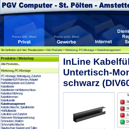
Sie befinden sich hier: Privatkunden >
Alle Produkte
>
Werkzeug, PC-Montage
>
Kabelmanagement
Produkte / Webshop
InLine Kabelf
Alle Produkte...
Untertisch-Mon
Werkzeug, PC-Montage
PC-Montage, Befestigung, Zubehör
Festplatten/LW Rahmen, Adapter
schwarz (DIV6
Heißklebepistole und Zubehör
Kabelbinder
Kabelbinder mit Klettverschluss
Kabeldurchführung
Kabelklemmen
Kabelkanäle
S
Kabelmanagement
Kabelschläuche, Spiralbänder
S
Heißluftpistole
Lötkolben und Zubehör
Z
Netzwerk Montagewerkzeug
Schrauben, Muttern
D
Schrumpfschläuche
Staubschutz Kappen und Tüllen