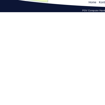
Home
Kont
PGV Computer Hande