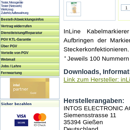
Tester, Messgeräte
Tester (Netzwerk)
Werkzeug
Zubehör, Aufbewahrung
Bestell-/Abwicklungsinfos
Vertrag widerrufen
InLine Kabelmarkier
Dienstleistung/Reparatur
Aufbringen der Marki
PGV KTL-Garantie
Über PGV
Steckerkonfektionieren.
Vorteile von PGV
Jeweils 100 Nummern 
Webmail
Jobs / Lehre
Downloads, Informat
Fernwartung
Link zum Hersteller: inL
Herstellerangaben:
INTOS ELECTRONIC A
Siemensstrasse 11
35394 Gießen
Deutschland