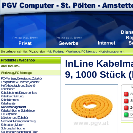
Sie befinden sich hier: Privatkunden >
Alle Produkte
>
Werkzeug, PC-Montage
>
Kabelmanagement
Produkte / Webshop
InLine Kabelma
Alle Produkte...
9, 1000 Stück 
Werkzeug, PC-Montage
PC-Montage, Befestigung, Zubehör
Festplatten/LW Rahmen, Adapter
Heißklebepistole und Zubehör
Kabelbinder
Kabelbinder mit Klettverschluss
S
Kabeldurchführung
Kabelklemmen
S
Kabelkanäle
Kabelmanagement
Z
Kabelschläuche, Spiralbänder
Heißluftpistole
D
Lötkolben und Zubehör
Netzwerk Montagewerkzeug
Schrauben, Muttern
Schrumpfschläuche
Staubschutz Kappen und Tüllen