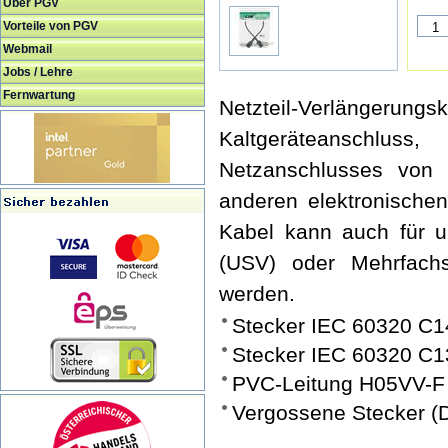
Über PGV
Vorteile von PGV
Webmail
Jobs / Lehre
Fernwartung
Netzteil-Verlän
Kaltgeräteanschlus
Netzanschlusses von 
anderen elektronische
Kabel kann auch für u
(USV) oder Mehrfach
werden.
Stecker IEC 60320 C1
Stecker IEC 60320 C1
PVC-Leitung H05VV-F
Vergossene Stecker (