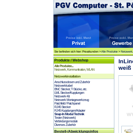
Sie befinden sich hier: Privatkunden >
Alle Produkte
>
Netzwerk
Produkte / Webshop
InLin
Alle Produkte...
weiß
Netzwerk, Kommunikation, WLAN
Netzwerkinstallation
Anschlussdosen und Zubehör
Netzwerkkabel
BNC Stecker, T-Stücke, etc.
LWL Stecker/Kupplungen
Netzwerk-Kit
Netzwerk Montagewerkzeug
Patchfeld / Patchpanel
RJ45 Stecker
RJ45 Kupplungen/Adapter
Snap-In Modul Technik
Tester (Netzwerk)
Verbindungsmodule
Diverses Zubehör
Bestell-/Abwicklungsinfos