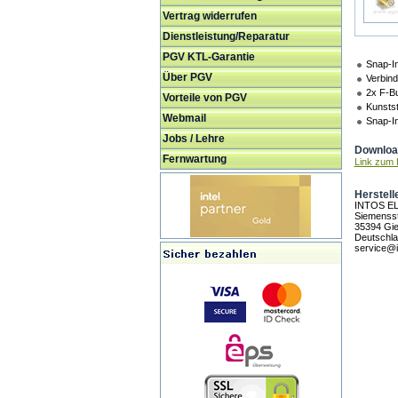
Vertrag widerrufen
Dienstleistung/Reparatur
PGV KTL-Garantie
Snap-I
Über PGV
Verbind
2x F-B
Vorteile von PGV
Kunsts
Webmail
Snap-In
Jobs / Lehre
Download
Fernwartung
Link zum H
Herstell
INTOS E
Siemensst
35394 Gi
Deutschl
service@i