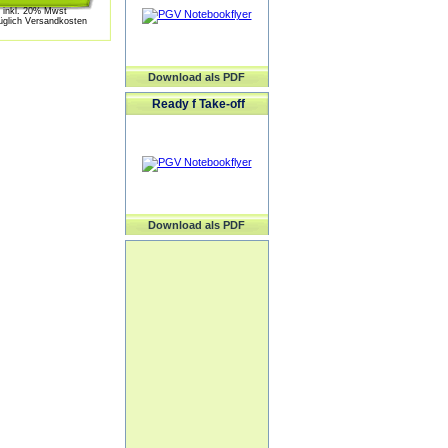
inkl. 20% Mwst
üglich Versandkosten
Download als PDF
Ready f Take-off
Download als PDF