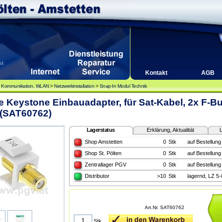
Kontakt
AGB
, Kommunikation, WLAN
>
Netzwerkinstallation
>
Snap-In Modul Technik
e Keystone Einbauadapter, für Sat-Kabel, 2x F-B
 (SAT60762)
Lagerstatus
Erklärung, Aktualität
L
Shop Amstetten
0
Stk
auf Bestellung
Shop St. Pölten
0
Stk
auf Bestellung
Zentrallager PGV
0
Stk
auf Bestellung
Distributor
>10
Stk
lagernd, LZ 5
Art.Nr. SAT60762
Stk