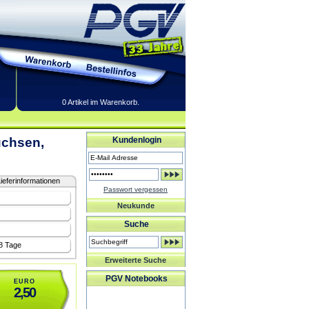
0 Artikel im Warenkorb.
uchsen,
Kundenlogin
ieferinformationen
Passwort vergessen
Neukunde
Suche
-8 Tage
Erweiterte Suche
PGV Notebooks
EURO
2,50