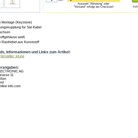
Auswahl "Abholung" oder
zuz
"Versand" erfolgt bei Checkout!
n Montage (Keystone)
ungskupplung für Sat-Kabel
uchsen
toffgehäuse weiß
 Rasthebel aus Kunststoff
s, Informationen und Links zum Artikel:
ersteller: inLine
erangaben:
LECTRONIC AG
rasse 11
eßen
and
nline-info.com