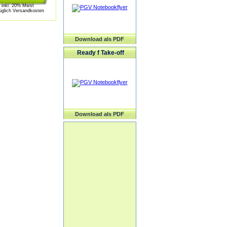
inkl. 20% Mwst
üglich Versandkosten
Download als PDF
Ready f Take-off
Download als PDF