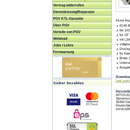
Vertrag widerrufen
Dienstleistung/Reparatur
PGV KTL-Garantie
InLine Ke
Über PGV
RJ45 B
bis 10G
Vorteile von PGV
für 19"
Webmail
mit LSA
vollges
Jobs / Lehre
Druckg
Fernwartung
für Ka
Breite
Unterst
Ausgele
Download
Link zum H
Herstell
INTOS E
Siemensst
35394 Gi
Deutschl
service@i