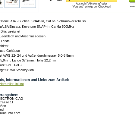
Auswahl "Abholung" oder
zuz
"Versand" erfolgt bei Checkout!
ystone RJ45 Buchse, SNAP-In, Cat.6a, Schraubverschluss
u/LSA Einsatz, Keystone SNAP-In, Cat.6a 500MHz
Bit/s geeignet
 Leerblech und Anschlussdosen
 Leiste
chirmt
uss Gehäuse
bel AWG 22- 24 und Außendurchmesser 5,0-8,5mm
 15,9mm, Länge 37,9mm, Höhe 22,2mm
ützt PoE, PoE+
gt für 750 Steckzyklen
s, Informationen und Links zum Artikel:
ersteller: inLine
erangaben:
LECTRONIC AG
rasse 11
eßen
and
nline-info.com