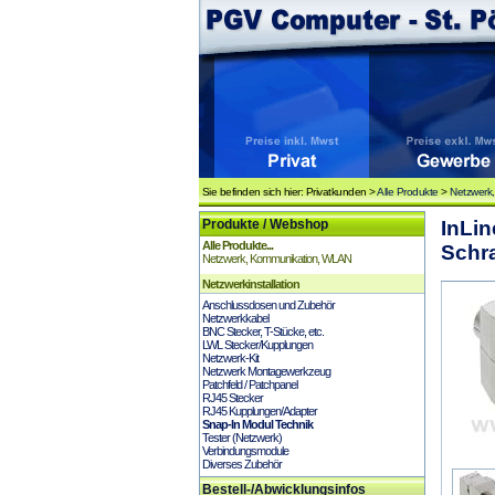
Sie befinden sich hier: Privatkunden >
Alle Produkte
>
Netzwerk
Produkte / Webshop
InLin
Alle Produkte...
Schr
Netzwerk, Kommunikation, WLAN
Netzwerkinstallation
Anschlussdosen und Zubehör
Netzwerkkabel
BNC Stecker, T-Stücke, etc.
LWL Stecker/Kupplungen
Netzwerk-Kit
Netzwerk Montagewerkzeug
Patchfeld / Patchpanel
RJ45 Stecker
RJ45 Kupplungen/Adapter
Snap-In Modul Technik
Tester (Netzwerk)
Verbindungsmodule
Diverses Zubehör
Bestell-/Abwicklungsinfos