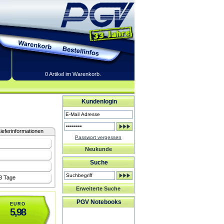
0 Artikel im Warenkorb.
Kundenlogin
ieferinformationen
Passwort vergessen
Neukunde
Suche
-8 Tage
Erweiterte Suche
PGV Notebooks
EURO
5,98