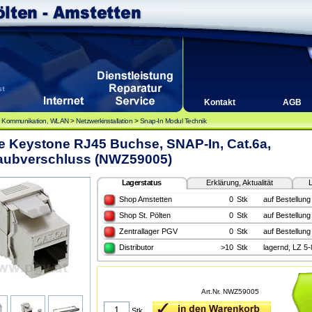
Kontakt
AGB
, Kommunikation, WLAN
>
Netzwerkinstallation
>
Snap-In Modul Technik
e Keystone RJ45 Buchse, SNAP-In, Cat.6a,
aubverschluss (NWZ59005)
Lagerstatus
Erklärung, Aktualität
L
Shop Amstetten
0
Stk
auf Bestellung
Shop St. Pölten
0
Stk
auf Bestellung
Zentrallager PGV
0
Stk
auf Bestellung
Distributor
>10
Stk
lagernd, LZ 5
Art.Nr. NWZ59005
Stk